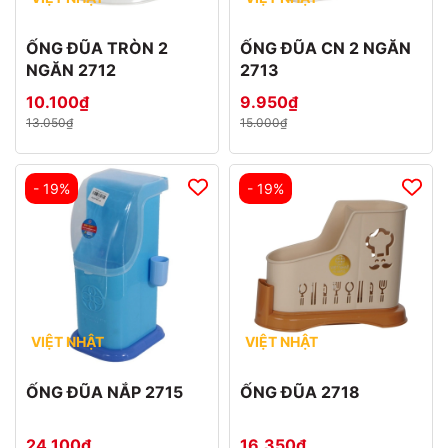
ỐNG ĐŨA TRÒN 2
ỐNG ĐŨA CN 2 NGĂN
NGĂN 2712
2713
10.100₫
9.950₫
13.050₫
15.000₫
- 19%
- 19%
VIỆT NHẬT
VIỆT NHẬT
ỐNG ĐŨA NẮP 2715
ỐNG ĐŨA 2718
24.100₫
16.350₫