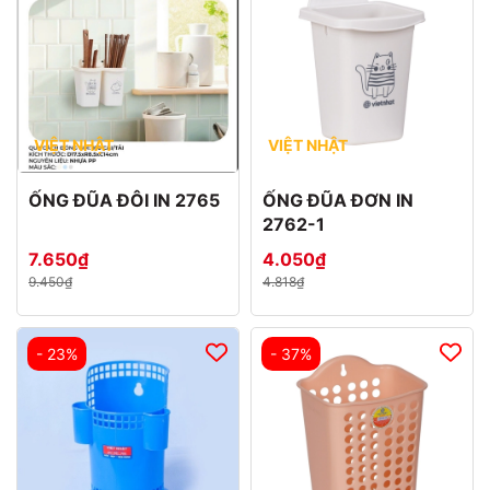
VIỆT NHẬT
VIỆT NHẬT
ỐNG ĐŨA ĐÔI IN 2765
ỐNG ĐŨA ĐƠN IN
2762-1
7.650₫
4.050₫
9.450₫
4.818₫
- 23%
- 37%