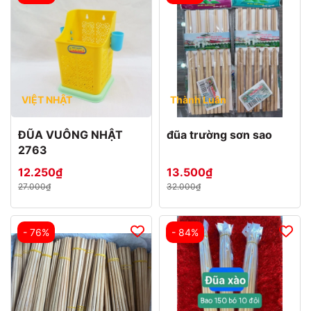
VIỆT NHẬT
Thành Luân
ĐŨA VUÔNG NHẬT
đũa trường sơn sao
2763
12.250₫
13.500₫
27.000₫
32.000₫
- 76%
- 84%