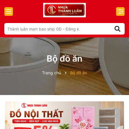
Bộ đồ ăn
Trang chủ
Bộ đồ ăn