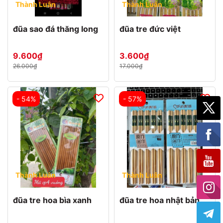
Thành Luân
Thành Luân
đũa sao đá thăng long
đũa tre đức việt
9.600₫
3.600₫
26.000₫
17.000₫
- 54%
- 57%
Thành Luân
Thành Luân
đũa tre hoa bìa xanh
đũa tre hoa nhật bản