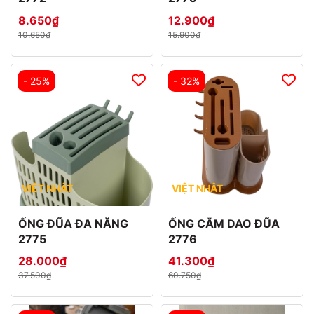
8.650₫
12.900₫
10.650₫
15.900₫
- 25%
- 32%
VIỆT NHẬT
VIỆT NHẬT
ỐNG ĐŨA ĐA NĂNG
ỐNG CẮM DAO ĐŨA
2775
2776
28.000₫
41.300₫
37.500₫
60.750₫