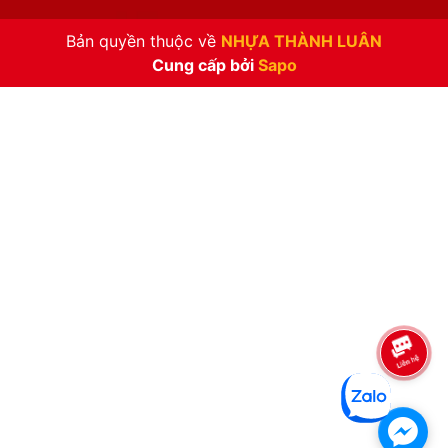
Bản quyền thuộc về
NHỰA THÀNH LUÂN
Cung cấp bởi
Sapo