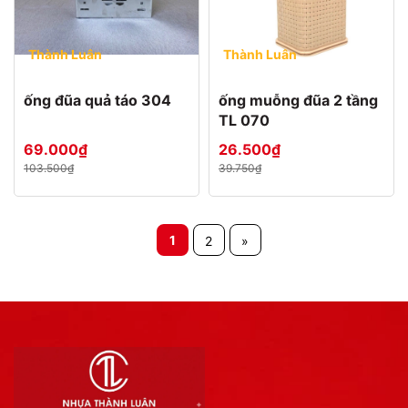
Thành Luân
Thành Luân
ống đũa quả táo 304
ống muỗng đũa 2 tầng
TL 070
69.000₫
26.500₫
103.500₫
39.750₫
1
2
»