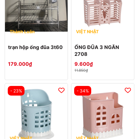
Thành Luân
VIỆT NHẬT
trạn hộp ống đũa 3t60
ỐNG ĐŨA 3 NGĂN
2708
179.000₫
9.600₫
11.850₫
- 23%
- 34%
VIỆT NHẬT
VIỆT NHẬT