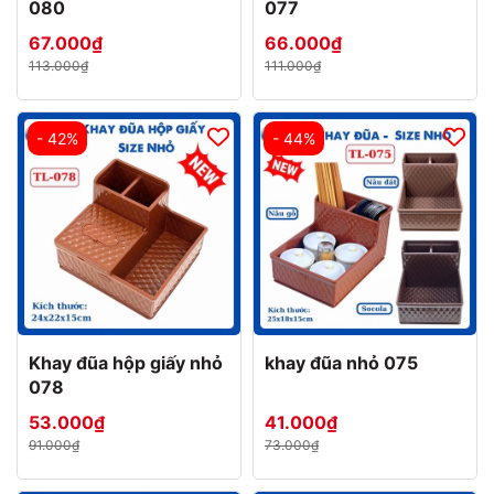
080
077
67.000₫
66.000₫
113.000₫
111.000₫
- 42%
- 44%
Khay đũa hộp giấy nhỏ
khay đũa nhỏ 075
078
53.000₫
41.000₫
91.000₫
73.000₫