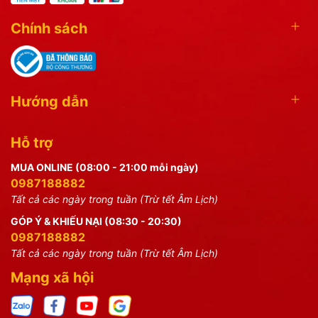
Chính sách
Hướng dẫn
Hỗ trợ
MUA ONLINE (08:00 - 21:00 mỗi ngày)
0987188882
Tất cả các ngày trong tuần (Trừ tết Âm Lịch)
GÓP Ý & KHIẾU NẠI (08:30 - 20:30)
0987188882
Tất cả các ngày trong tuần (Trừ tết Âm Lịch)
Mạng xã hội