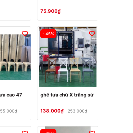
75.900₫
- 45%
ựa cao 47
ghế tựa chữ X trắng sứ
138.000₫
155.000₫
253.000₫