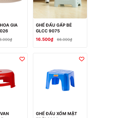
HOA GIA
GHẾ ĐẨU GẤP BÉ
9026
GLCC 9075
16.500₫
8.000₫
66.000₫
OVAN
GHẾ ĐẨU XỔM MẶT