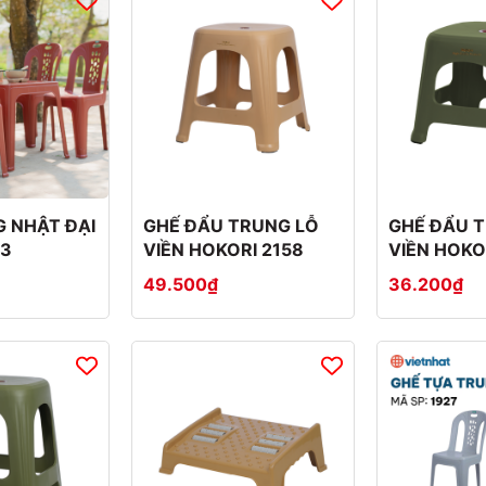
 NHẬT ĐẠI
GHẾ ĐẨU TRUNG LỖ
GHẾ ĐẨU T
13
VIỀN HOKORI 2158
VIỀN HOKO
49.500₫
36.200₫