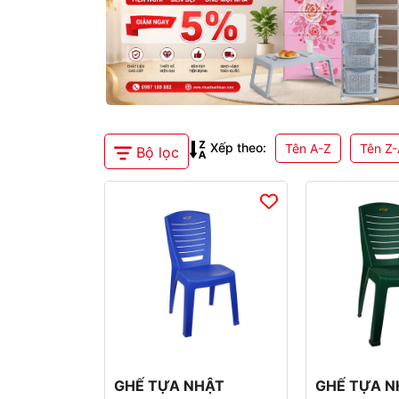
Xếp theo:
Tên A-Z
Tên Z-
Danh
Bộ lọc
mục
Bộ
sản
lọc
phẩm
sản
Phòng
phẩm
khách
Giúp
bạn
phòng
tìm
ngủ
sản
phẩm
phòng
nhanh
ăn
GHẾ TỰA NHẬT
GHẾ TỰA N
hơn