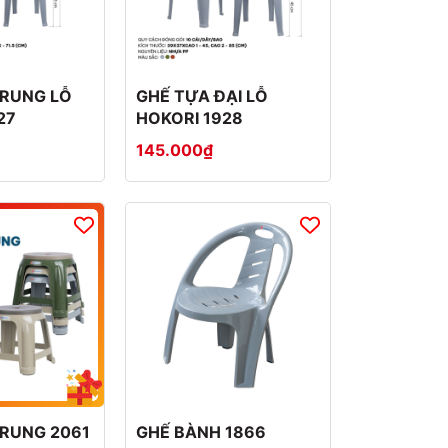
TRUNG LỖ
GHẾ TỰA ĐẠI LỖ
27
HOKORI 1928
145.000₫
RUNG 2061
GHẾ BÀNH 1866