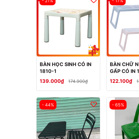
- 21%
- 17%
ghế các
loại
thuỷ
(BG001)
tinh
GHẾ
GỘI
ĐẦU
GHẾ
BÀN HỌC SINH CÓ IN
BÀN CHỮ 
ĐẨU
1810-1
GẤP CÓ IN 
139.000₫
122.100₫
174.900₫
1
Ghế
ăn
Ghế
- 44%
- 65%
cho
trẻ
em
GHẾ