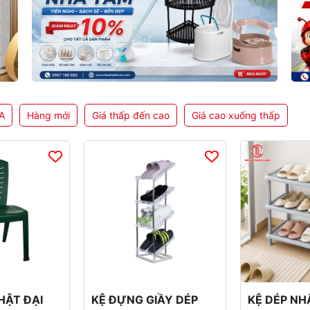
A
Hàng mới
Giá thấp đến cao
Giá cao xuống thấp
HẬT ĐẠI
KỆ ĐỰNG GIẦY DÉP
KỆ DÉP NH