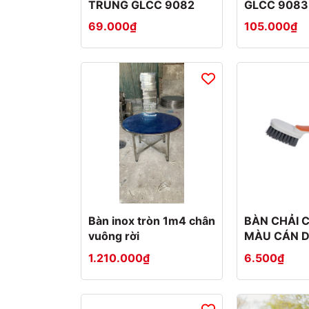
&
TRUNG GLCC 9082
GLCC 9083
nhà
69.000₫
105.000₫
bếp
Chọn
mức
Thảm
giá
&
Rèm
Dưới
10.000đ
Đồ
trang
Từ
trí
10.000đ
-
Bàn
50.000đ
&
Từ
Ghế
50.000đ
Bàn inox tròn 1m4 chân
BÀN CHẢI 
-
vuông rời
MÀU CÁN D
100.000đ
Loại
1.210.000₫
6.500₫
Từ
100.000đ
-
BÀN
200.000đ