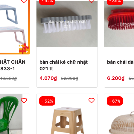
- 92%
- 89%
NHẬT CHÂN
bàn chải kẻ chữ nhật
bàn chải dà
1833-1
021 tt
4.070₫
6.200₫
46.520₫
52.000₫
55
- 52%
- 67%