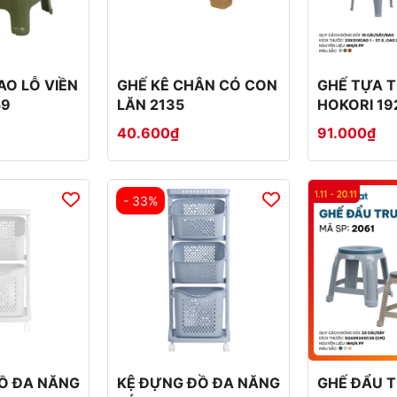
AO LỖ VIỀN
GHẾ KÊ CHÂN CÓ CON
GHẾ TỰA 
59
LĂN 2135
HOKORI 19
40.600₫
91.000₫
- 33%
Ồ ĐA NĂNG
KỆ ĐỰNG ĐỒ ĐA NĂNG
GHẾ ĐẨU T