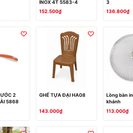
INOX 4T 5583-4
3
152.500₫
136.800₫
CƯỚC 2
GHẾ TỰA ĐẠI HA08
Lồng bàn in
ÀI 5868
khánh
143.000₫
113.000₫