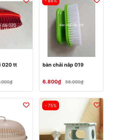
- 88%
i 020 tt
bàn chải nắp 019
6.800₫
.000₫
56.000₫
- 75%