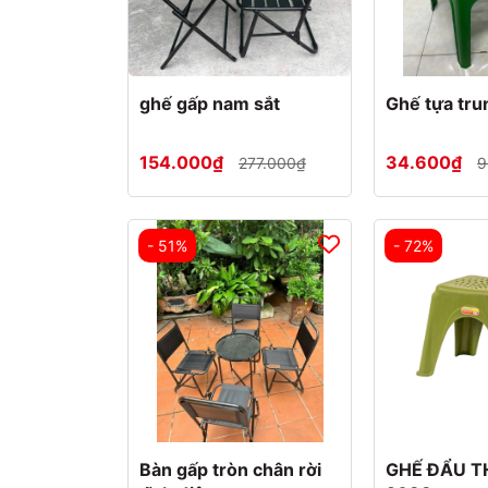
TỰA
Hộp
đựng
ghế gấp nam sắt
Ghế tựa tru
khăn
giấy
154.000₫
34.600₫
277.000₫
9
Gia
dụng
các loại
(GD001)
- 51%
- 72%
Kệ
toilet
Kệ
phòng
tắm
Gia
Bàn gấp tròn chân rời
GHẾ ĐẨU T
vị