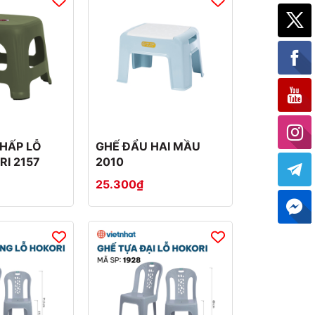
HẤP LỖ
GHẾ ĐẨU HAI MẦU
RI 2157
2010
25.300₫