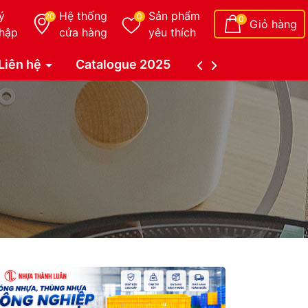
ý
Hệ thống
Sản phẩm
20
0
0
Giỏ hàng
hập
cửa hàng
yêu thích
Liên hệ
Catalogue 2025
Catalogue Duy Tâ