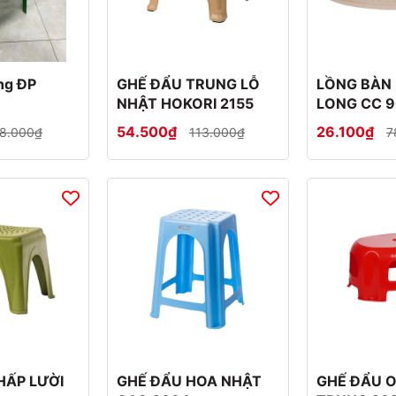
ng ĐP
GHẾ ĐẨU TRUNG LỖ
LỒNG BÀN 
NHẬT HOKORI 2155
LONG CC 
54.500₫
26.100₫
8.000₫
113.000₫
7
HẤP LƯỜI
GHẾ ĐẨU HOA NHẬT
GHẾ ĐẨU 