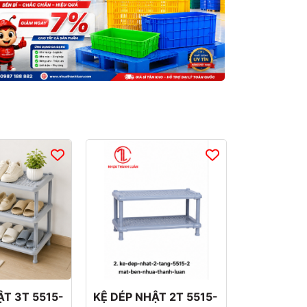
ẬT 3T 5515-
KỆ DÉP NHẬT 2T 5515-