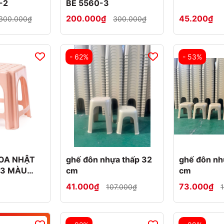
-2
BÉ 5560-3
200.000₫
45.200₫
300.000₫
300.000₫
- 62%
- 53%
OA NHẬT
ghế đôn nhựa thấp 32
ghế đôn nh
03 MÀU
cm
cm
G ĐẶT)
41.000₫
73.000₫
107.000₫