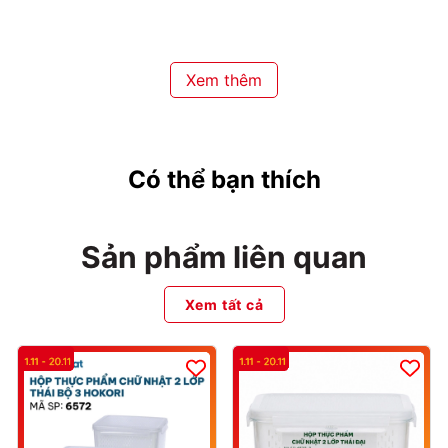
- Dùng để bảo quản, sắp xếp dụng cụ nhà bếp như dao, kéo,
đũa, thìa,...
Bảo quản
- Tránh tiếp xúc với nhiệt độ cao hoặc ánh sáng mặt trời trực
Xem thêm
tiếp trong thời gian dài.
Có thể bạn thích
Sản phẩm liên quan
Xem tất cả