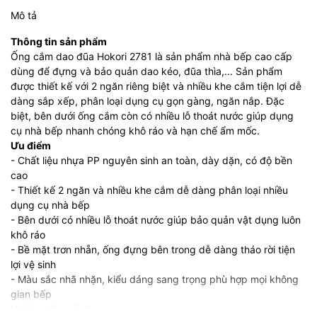
Mô tả
Thông tin sản phẩm
Ống cắm dao đũa Hokori 2781 là sản phẩm nhà bếp cao cấp
dùng để đựng và bảo quản dao kéo, đũa thìa,... Sản phẩm
được thiết kế với 2 ngăn riêng biệt và nhiều khe cắm tiện lợi dễ
dàng sắp xếp, phân loại dụng cụ gọn gàng, ngăn nắp. Đặc
biệt, bên dưới ống cắm còn có nhiều lỗ thoát nước giúp dụng
cụ nhà bếp nhanh chóng khô ráo và hạn chế ẩm mốc.
Ưu điểm
- Chất liệu nhựa PP nguyên sinh an toàn, dày dặn, có độ bền
cao
- Thiết kế 2 ngăn và nhiều khe cắm dễ dàng phân loại nhiều
dụng cụ nhà bếp
- Bên dưới có nhiều lỗ thoát nước giúp bảo quản vật dụng luôn
khô ráo
- Bề mặt trơn nhẵn, ống đựng bên trong dễ dàng tháo rời tiện
lợi vệ sinh
- Màu sắc nhã nhặn, kiểu dáng sang trọng phù hợp mọi không
gian bếp
Hướng dẫn sử dụng