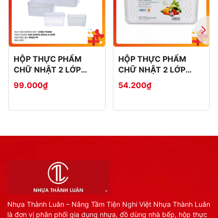
HỘP THỰC PHẨM
HỘP THỰC PHẨM
CHỮ NHẬT 2 LỚP
CHỮ NHẬT 2 LỚP
THÁI BỘ 3 HOKORI
THÁI ĐẠI HOKORI
99.000₫
54.200₫
6572
6572-3
Nhựa Thành Luân – Nâng Tầm Tiện Nghi Việt Nhựa Thành Luân
là đơn vị phân phối gia dụng nhựa, đồ dùng nhà bếp, hộp thực