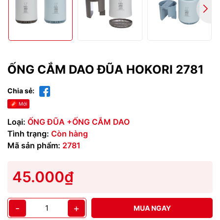
ỐNG CẮM DAO ĐŨA HOKORI 2781
Chia sẻ:
Mới
Loại:
ỐNG ĐŨA +ỐNG CẮM DAO
Tình trạng:
Còn hàng
Mã sản phẩm:
2781
45.000₫
-
+
MUA NGAY