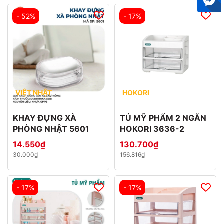
- 52%
- 17%
VIỆT NHẬT
HOKORI
KHAY ĐỰNG XÀ
TỦ MỸ PHẨM 2 NGĂN
PHÒNG NHẬT 5601
HOKORI 3636-2
14.550₫
130.700₫
30.000₫
156.816₫
- 17%
- 17%