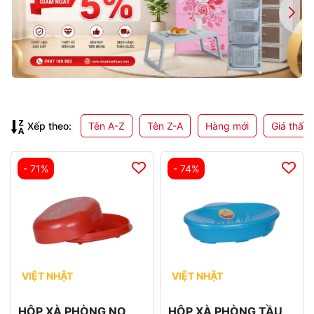
Xếp theo:
Tên A-Z
Tên Z-A
Hàng mới
Giá thấp
- 71%
- 74%
VIỆT NHẬT
VIỆT NHẬT
HỘP XÀ PHÒNG NO
HỘP XÀ PHÒNG TẦU