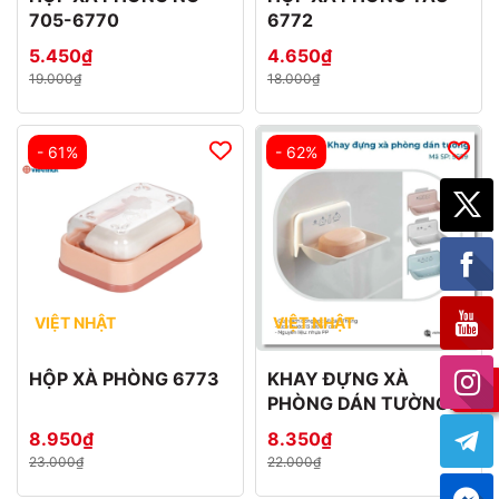
705-6770
6772
5.450₫
4.650₫
19.000₫
18.000₫
- 61%
- 62%
VIỆT NHẬT
VIỆT NHẬT
HỘP XÀ PHÒNG 6773
KHAY ĐỰNG XÀ
PHÒNG DÁN TƯỜNG
5609
8.950₫
8.350₫
23.000₫
22.000₫