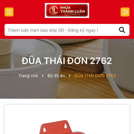
ĐŨA THÁI ĐƠN 2762
Trang chủ
Bộ đồ ăn
ĐŨA THÁI ĐƠN 2762