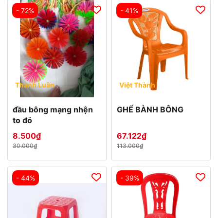
- 72%
- 41%
Thành Luân
Việt Thành
đầu bông mạng nhện
GHẾ BÀNH BÔNG
to đỏ
8.500₫
67.122₫
30.000₫
113.000₫
- 44%
- 39%