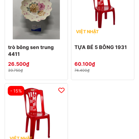
VIỆT NHẬT
trò bông sen trung
TỰA BÉ 5 BÔNG 1931
4411
26.500₫
60.100₫
39.750₫
74.400₫
- 15%
VIỆT NHẬT