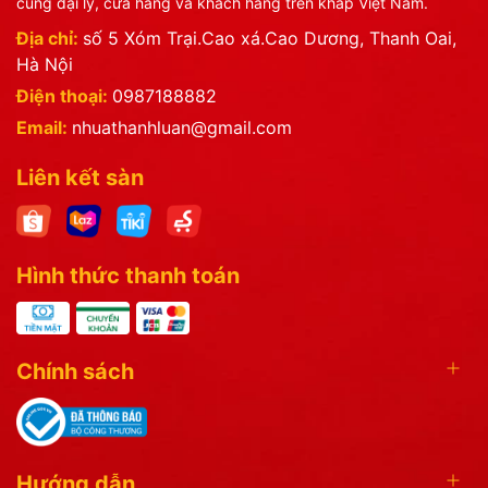
cùng đại lý, cửa hàng và khách hàng trên khắp Việt Nam.
Địa chỉ:
số 5 Xóm Trại.Cao xá.Cao Dương, Thanh Oai,
Hà Nội
Điện thoại:
0987188882
Email:
nhuathanhluan@gmail.com
Liên kết sàn
Hình thức thanh toán
Chính sách
Hướng dẫn