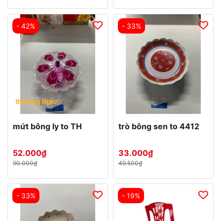
- 42%
- 33%
thưởng thảo
mứt bông ly to TH
trò bông sen to 4412
52.000₫
33.000₫
90.000₫
49.500₫
- 33%
- 19%