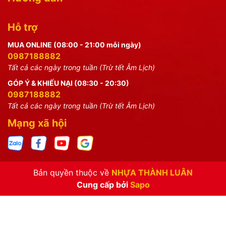
Hỗ trợ
MUA ONLINE (08:00 - 21:00 mỗi ngày)
0987188882
Tất cả các ngày trong tuần (Trừ tết Âm Lịch)
GÓP Ý & KHIẾU NẠI (08:30 - 20:30)
0987188882
Tất cả các ngày trong tuần (Trừ tết Âm Lịch)
Mạng xã hội
Bản quyền thuộc về
NHỰA THÀNH LUÂN
Cung cấp bởi
Sapo