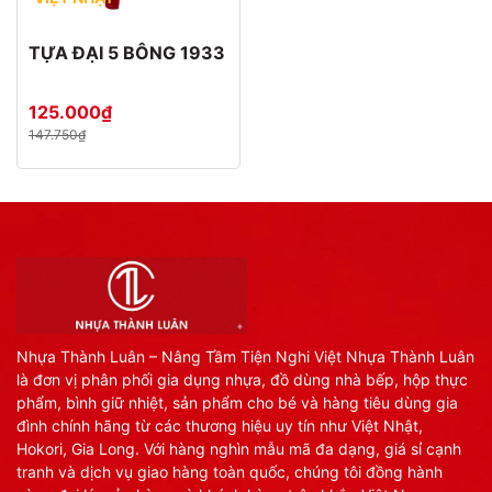
TỰA ĐẠI 5 BÔNG 1933
125.000₫
147.750₫
Nhựa Thành Luân – Nâng Tầm Tiện Nghi Việt Nhựa Thành Luân
là đơn vị phân phối gia dụng nhựa, đồ dùng nhà bếp, hộp thực
phẩm, bình giữ nhiệt, sản phẩm cho bé và hàng tiêu dùng gia
đình chính hãng từ các thương hiệu uy tín như Việt Nhật,
Hokori, Gia Long. Với hàng nghìn mẫu mã đa dạng, giá sỉ cạnh
tranh và dịch vụ giao hàng toàn quốc, chúng tôi đồng hành