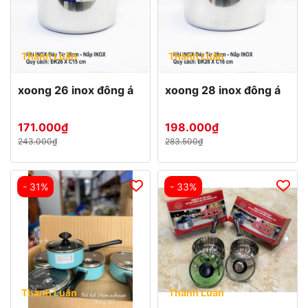
Thành Luân
Thành Luân
xoong 26 inox đông á
xoong 28 inox đông á
171.000₫
198.000₫
243.000₫
283.500₫
- 31%
- 33%
Thành Luân
Thành Luân