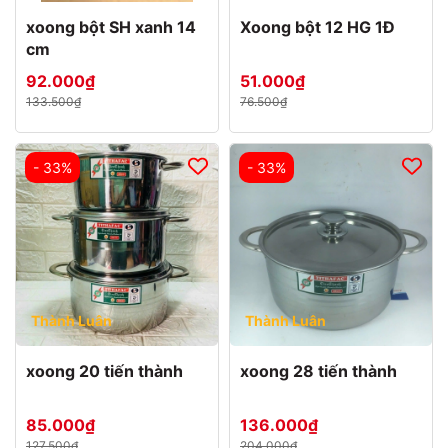
xoong bột SH xanh 14
Xoong bột 12 HG 1Đ
cm
92.000₫
51.000₫
133.500₫
76.500₫
- 33%
- 33%
Thành Luân
Thành Luân
xoong 20 tiến thành
xoong 28 tiến thành
85.000₫
136.000₫
127.500₫
204.000₫