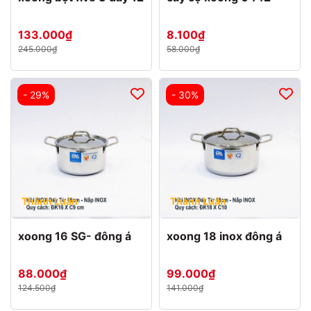
133.000₫
8.100₫
245.000₫
58.000₫
- 29%
- 30%
Thành Luân
Thành Luân
xoong 16 SG- đông á
xoong 18 inox đông á
88.000₫
99.000₫
124.500₫
141.000₫