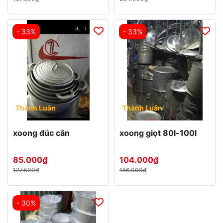
- 33%
- 33%
Thành Luân
Thành Luân
xoong đúc cân
xoong giọt 80l-100l
85.000₫
104.000₫
127.500₫
156.000₫
- 30%