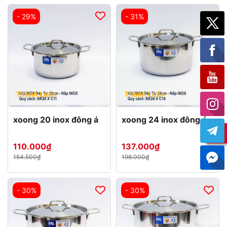
- 29%
- 31%
Thành Luân
Thành Luân
xoong 20 inox đông á
xoong 24 inox đông á
110.000₫
137.000₫
154.500₫
198.000₫
- 30%
- 30%