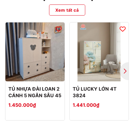
Xem tất cả
TỦ NHỰA ĐÀI LOAN 2
TỦ LUCKY LỚN 4T
CÁNH 5 NGĂN SÂU 45
3824
1.450.000₫
1.441.000₫