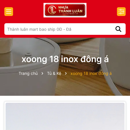
xoong 18 inox đông á
Trang chủ
Tủ & Kệ
xoong 18 inox đông á