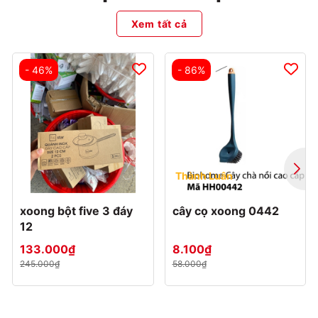
Xem tất cả
- 46%
- 86%
Thành Luân
xoong bột five 3 đáy
cây cọ xoong 0442
12
133.000₫
8.100₫
245.000₫
58.000₫