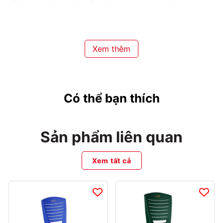
- Thích hợp sử dụng ở nhiều không gian như nhà hàng, quán
nước, quán ăn vỉa hè,...
Bảo quản
- Tránh tiếp xúc với nguồn nhiệt cao hoặc ánh sáng mặt trời
trực tiếp trong thời gian dài
Xem thêm
- Có thể xếp chồng vào nhau gọn gàng khi chưa sử dụng
Có thể bạn thích
Sản phẩm liên quan
Xem tất cả