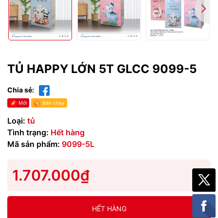
TỦ HAPPY LỚN 5T GLCC 9099-5
Chia sẻ:
Mới
Bán chạy
Loại:
tủ
Tình trạng:
Hết hàng
Mã sản phẩm:
9099-5L
1.707.000₫
HẾT HÀNG