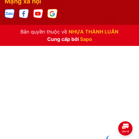
Mạng xã hội
Bản quyền thuộc về
NHỰA THÀNH LUÂN
Cung cấp bởi
Sapo