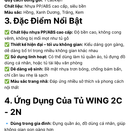
Chất liệu:
Nhựa PP/ABS cao cấp, siêu bền
Màu sắc:
Hồng, Xanh Dương, Trắng, Kem
3. Đặc Điểm Nổi Bật
✅
Chất liệu nhựa PP/ABS cao cấp:
Độ bền cao, không cong
vênh, không bị mối mọt như tủ gỗ
✅
Thiết kế hiện đại – tối ưu không gian:
Kiểu dáng gọn gàng,
dễ dàng bố trí trong nhiều không gian khác nhau
✅
Sử dụng linh hoạt:
Có thể dùng làm tủ quần áo, tủ đựng đồ
dùng cá nhân, hoặc tủ tài liệu văn phòng
✅
Dễ dàng vệ sinh:
Bề mặt nhựa trơn bóng, chống bám bẩn,
chỉ cần lau nhẹ là sạch
✅
Màu sắc trang nhã:
Đáp ứng nhiều sở thích và phong cách
nội thất
4. Ứng Dụng Của Tủ WING 2C
- 2N
🔹
Dùng trong gia đình:
Đựng quần áo, đồ dùng cá nhân, giúp
không gian gọn gàng hơn