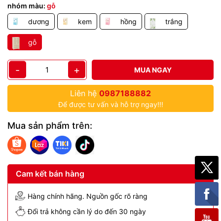
nhóm màu:
gỗ
dương
kem
hồng
trắng
gỗ
-
+
MUA NGAY
Liên hệ
0987188882
Để được tư vấn và hỗ trợ ngay!!!
Mua sản phẩm trên:
Cam kết bán hàng
Hàng chính hãng. Nguồn gốc rõ ràng
Đổi trả không cần lý do đến 30 ngày