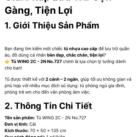
Gàng, Tiện Lợi
1. Giới Thiệu Sản Phẩm
Bạn đang tìm kiếm một chiếc
tủ nhựa cao cấp
để lưu trữ quần
áo, đồ dùng cá nhân
bền đẹp, chắc chắn, tiện lợi
?
👉
Tủ WING 2C - 2N No.727
chính là lựa chọn lý tưởng dành
cho bạn!
Tủ được thiết kế với
2 cánh – 2 ngăn
, giúp tối ưu không gian và
phù hợp với nhiều mục đích sử dụng: từ phòng ngủ gia đình,
phòng trẻ em cho đến văn phòng làm việc.
2. Thông Tin Chi Tiết
Tên sản phẩm:
Tủ WING 2C - 2N No.727
Đơn vị tính:
Cái
Kích thước:
70 x 50 x 135 cm
Quy cách đóng gói:
1 cái/kiện