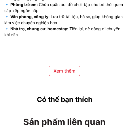
🔹
Phòng trẻ em:
Chứa quần áo, đồ chơi, tập cho bé thói quen
sắp xếp ngăn nắp
🔹
Văn phòng, công ty:
Lưu trữ tài liệu, hồ sơ, giúp không gian
làm việc chuyên nghiệp hơn
🔹
Nhà trọ, chung cư, homestay:
Tiện lợi, dễ dàng di chuyển
khi cần
5. Nhà Phân Phối Tủ Nhựa Duy
Tân Chính Hãng Tại Miền Bắc
🏆
Nhà phân phối nhựa Thành Luân
– Đại lý
tủ nhựa Duy Tân
Xem thêm
chính hãng
tại miền Bắc, chuyên cung cấp các dòng
tủ nhựa
cao cấp, chất lượng, bền đẹp
với mức giá cạnh tranh thị
trường.
Có thể bạn thích
🚛
Giao hàng nhanh toàn miền Bắc
– Hỗ trợ vận chuyển tận
nơi.
💰
Ưu đãi hấp dẫn cho khách mua số lượng lớn
– Chính sách
chiết khấu cực tốt.
Sản phẩm liên quan
📞
Hotline tư vấn & báo giá nhanh chóng!