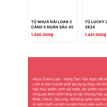
TỦ NHỰA ĐÀI LOAN 2
TỦ LUCKY 
CÁNH 5 NGĂN SÂU 45
3824
1.450.000₫
1.441.000₫
Nhựa Thành Luân – Nâng Tầm Tiện Nghi Việt 
Luân là đơn vị phân phối gia dụng nhựa, đồ dù
hộp thực phẩm, bình giữ nhiệt, sản phẩm cho b
dùng gia đình chính hãng từ các thương hiệu uy
Nhật, Hokori, Gia Long. Với hàng nghìn mẫu mã
sỉ cạnh tranh và dịch vụ giao hàng toàn quốc, 