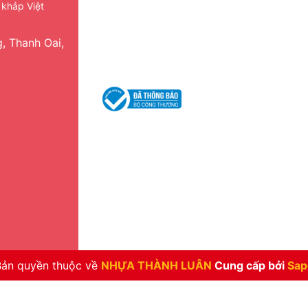
 khắp Việt
Liên hệ
Liên hệ
Catalogue 2025
Catalogue 20
, Thanh Oai,
Catalogue Duy Tân
Catalogue Duy
Nhựa việt thành
Nhựa việt thàn
Bản quyền thuộc về
NHỰA THÀNH LUÂN
Cung cấp bởi
Sap