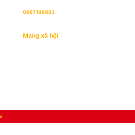
GÓP Ý & KHIẾU NẠI (08:30 - 20:30)
0987188882
25
Tất cả các ngày trong tuần (Trừ tết
 Tân
Âm Lịch)
h
Mạng xã hội
o