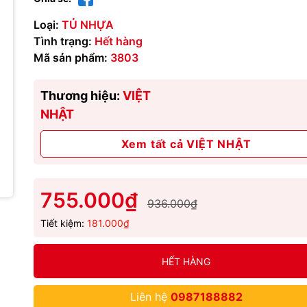
Loại:
TỦ NHỰA
Tình trạng:
Hết hàng
Mã sản phẩm:
3803
Thương hiệu:
VIỆT
NHẬT
Xem tất cả VIỆT NHẬT
755.000₫
936.000₫
Tiết kiệm:
181.000₫
HẾT HÀNG
Liên hệ
0987188882