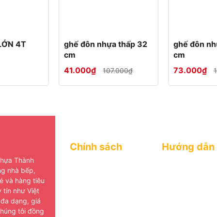
LỚN 4T
ghế đôn nhựa thấp 32
ghế đôn nh
cm
cm
41.000₫
73.000₫
107.000₫
Chính sách
Hướng dẫn
Nhựa Thành
Trang chủ
Trang chủ
ng nhà bếp,
é và hàng tiêu
Sản phẩm
Sản phẩm
 tín như Việt
Giới thiệu
Giới thiệu
 đa dạng, giá
Kiến thức gia dụng
Kiến thức gia 
chúng tôi đồng