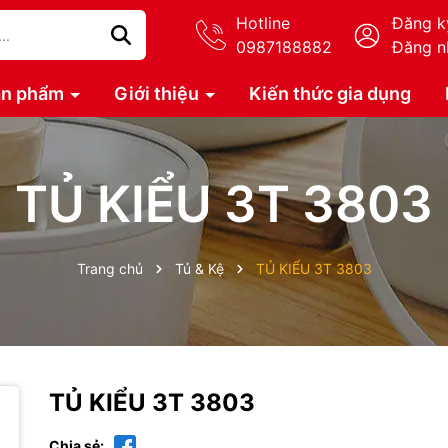
Hotline
Đăng k
0987188882
Đăng n
ản phẩm
Giới thiệu
Kiến thức gia dụng
TỦ KIỂU 3T 3803
Trang chủ
Tủ & Kệ
TỦ KIỂU 3T 3803
TỦ KIỂU 3T 3803
Chia sẻ: