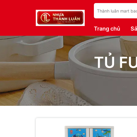
Trang chủ
S
TỦ FU