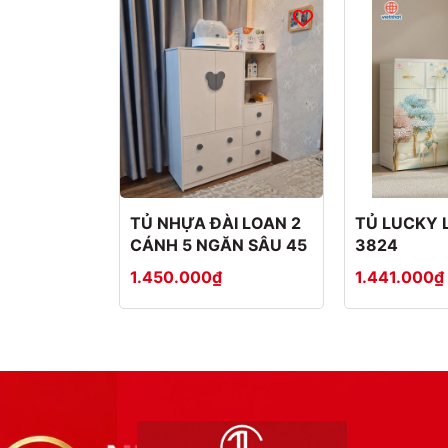
TỦ NHỰA ĐÀI LOAN 2
TỦ LUCKY 
CÁNH 5 NGĂN SÂU 45
3824
1.450.000₫
1.441.000₫