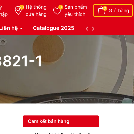
ý
Hệ thống
Sản phẩm
20
0
0
Giỏ hàng
hập
cửa hàng
yêu thích
Liên hệ
Catalogue 2025
Catalogue Duy Tâ
3821-1
Cam kết bán hàng