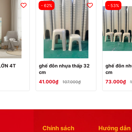
- 62%
- 53%
LỚN 4T
ghế đôn nhựa thấp 32
ghế đôn nh
cm
cm
41.000₫
73.000₫
107.000₫
Chính sách
Hướng dẫn