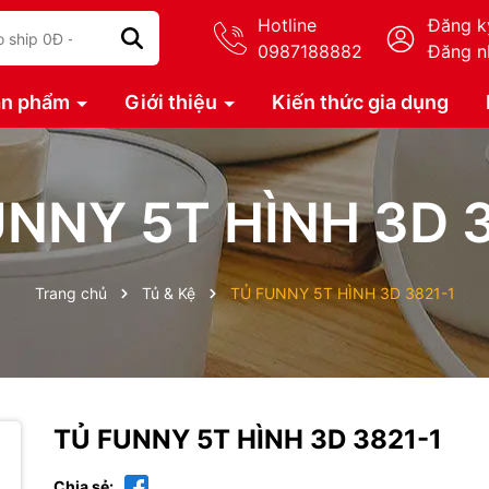
Hotline
Đăng k
0987188882
Đăng n
ản phẩm
Giới thiệu
Kiến thức gia dụng
NNY 5T HÌNH 3D 
Trang chủ
Tủ & Kệ
TỦ FUNNY 5T HÌNH 3D 3821-1
TỦ FUNNY 5T HÌNH 3D 3821-1
Chia sẻ: