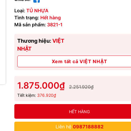
Loại:
TỦ NHỰA
Tình trạng:
Hết hàng
Mã sản phẩm:
3821-1
Thương hiệu:
VIỆT
NHẬT
Xem tất cả VIỆT NHẬT
1.875.000₫
2.251.920₫
Tiết kiệm:
376.920₫
HẾT HÀNG
Liên hệ
0987188882