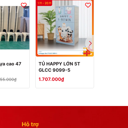
- 25%
ựa cao 47
TỦ HAPPY LỚN 5T
TỦ HAPPY 
GLCC 9099-5
GLCC 909
1.707.000₫
1.550.000
155.000₫
Hỗ trợ