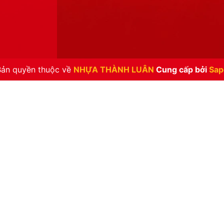
Bản quyền thuộc về
NHỰA THÀNH LUÂN
Cung cấp bởi
Sap