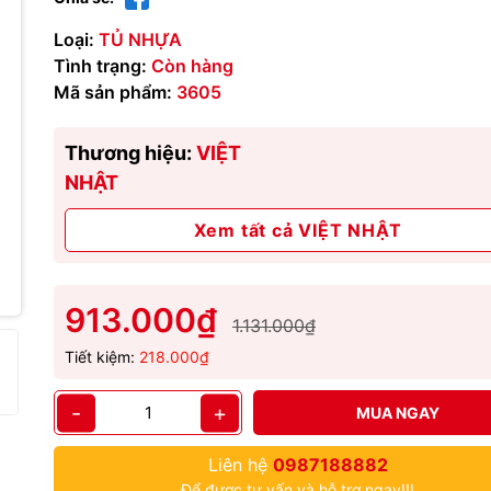
Loại:
TỦ NHỰA
Tình trạng:
Còn hàng
Mã sản phẩm:
3605
Thương hiệu:
VIỆT
NHẬT
Xem tất cả VIỆT NHẬT
913.000₫
1.131.000₫
Tiết kiệm:
218.000₫
-
+
MUA NGAY
Liên hệ
0987188882
Để được tư vấn và hỗ trợ ngay!!!