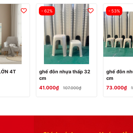
- 62%
- 53%
LỚN 4T
ghế đôn nhựa thấp 32
ghế đôn nh
cm
cm
41.000₫
73.000₫
107.000₫