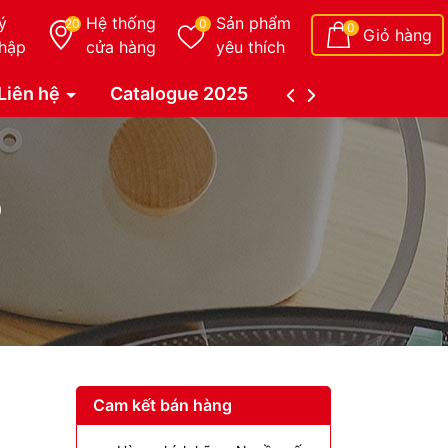
ý
Hệ thống
Sản phẩm
20
0
0
Giỏ hàng
hập
cửa hàng
yêu thích
Liên hệ
Catalogue 2025
Catalogue Duy Tâ
5
Cam kết bán hàng