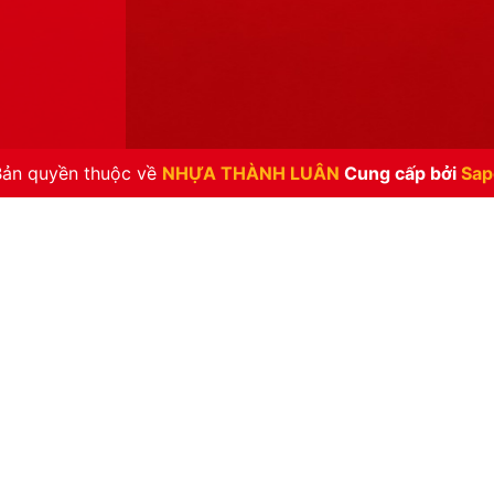
Bản quyền thuộc về
NHỰA THÀNH LUÂN
Cung cấp bởi
Sap