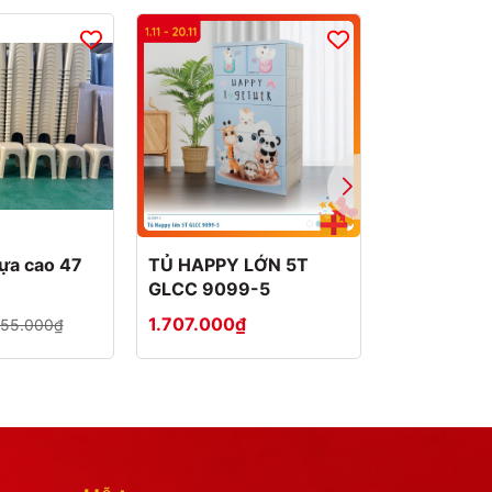
- 25%
ựa cao 47
TỦ HAPPY LỚN 5T
TỦ HAPPY 
GLCC 9099-5
GLCC 909
1.707.000₫
1.550.000
155.000₫