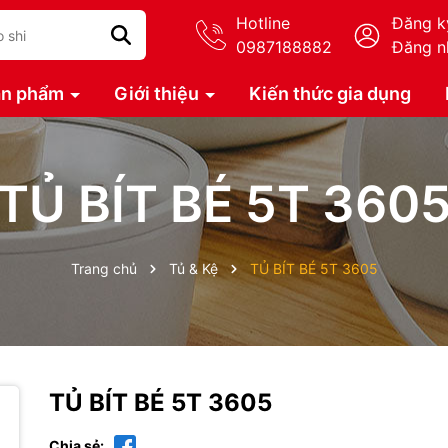
Hotline
Đăng k
0987188882
Đăng n
ản phẩm
Giới thiệu
Kiến thức gia dụng
TỦ BÍT BÉ 5T 360
Trang chủ
Tủ & Kệ
TỦ BÍT BÉ 5T 3605
TỦ BÍT BÉ 5T 3605
Chia sẻ: