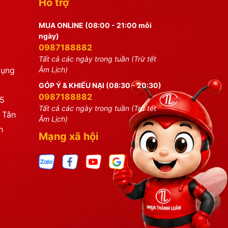
Hỗ trợ
MUA ONLINE (08:00 - 21:00 mỗi
ngày)
0987188882
Tất cả các ngày trong tuần (Trừ tết
dụng
Âm Lịch)
GÓP Ý & KHIẾU NẠI (08:30 - 20:30)
0987188882
25
Tất cả các ngày trong tuần (Trừ tết
 Tân
Âm Lịch)
h
Mạng xã hội