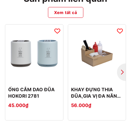
Xem tất cả
ỐNG CẮM DAO ĐŨA
KHAY ĐỰNG THIA
HOKORI 2781
ĐŨA,GIA VỊ ĐA NĂNG
5633
45.000₫
56.000₫