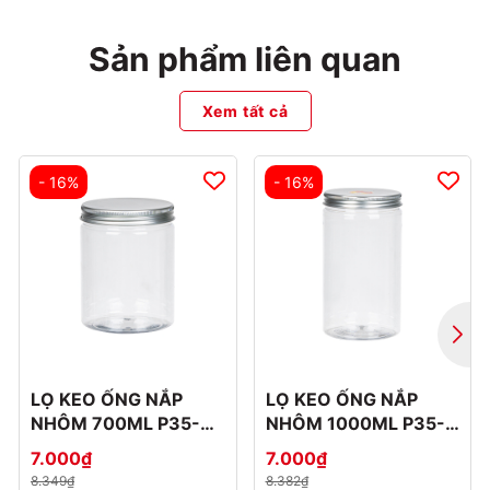
Sản phẩm liên quan
Xem tất cả
- 16%
- 16%
LỌ KEO ỐNG NẮP
LỌ KEO ỐNG NẮP
NHÔM 700ML P35-
NHÔM 1000ML P35-
0886-1
0887-1
7.000₫
7.000₫
8.349₫
8.382₫