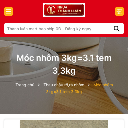
Móc nhôm 3kg=3.1 tem
3,3kg
Trang chủ
Thau chậu rổ,rá nhôm
Móc nhôm
3kg=3.1 tem 3,3kg