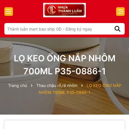
LỌ KEO ỐNG NẮP NHÔM
700ML P35-0886-1
Trang chủ
Thau chậu rổ,rá nhôm
LỌ KEO ỐNG NẮP
NHÔM 700ML P35-0886-1