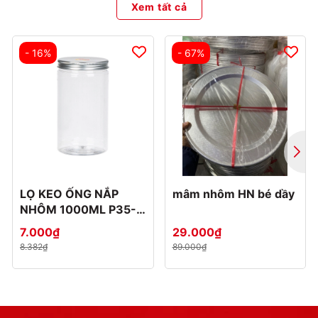
Xem tất cả
- 16%
- 67%
LỌ KEO ỐNG NẮP
mâm nhôm HN bé dầy
NHÔM 1000ML P35-
0887-1
7.000₫
29.000₫
8.382₫
89.000₫