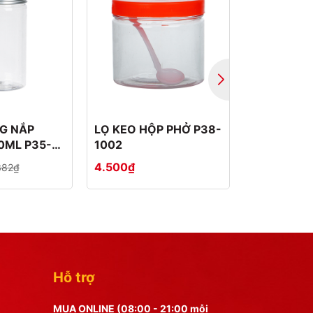
G NẮP
LỌ KEO HỘP PHỞ P38-
LỌ GIA VỊ
0ML P35-
1002
300ML 29
4.500₫
12.900₫
382₫
Hỗ trợ
MUA ONLINE (08:00 - 21:00 mỗi