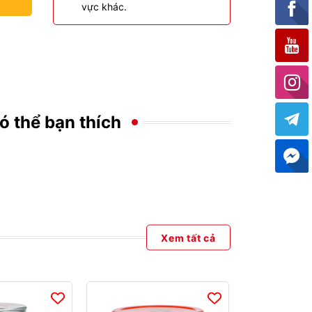
vực khác.
ó thể bạn thích
Xem tất cả
- 79%