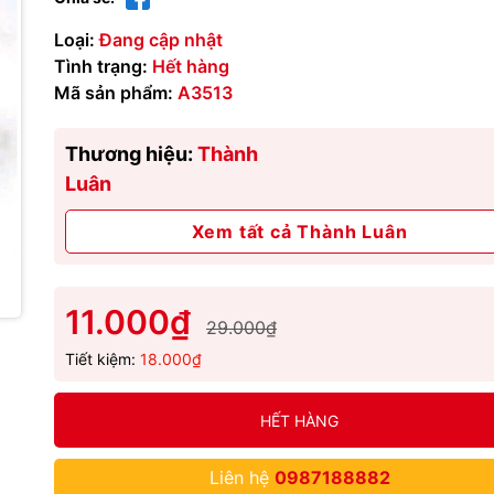
Loại:
Đang cập nhật
Tình trạng:
Hết hàng
Mã sản phẩm:
A3513
Thương hiệu:
Thành
Luân
Xem tất cả Thành Luân
11.000₫
29.000₫
Tiết kiệm:
18.000₫
HẾT HÀNG
Liên hệ
0987188882