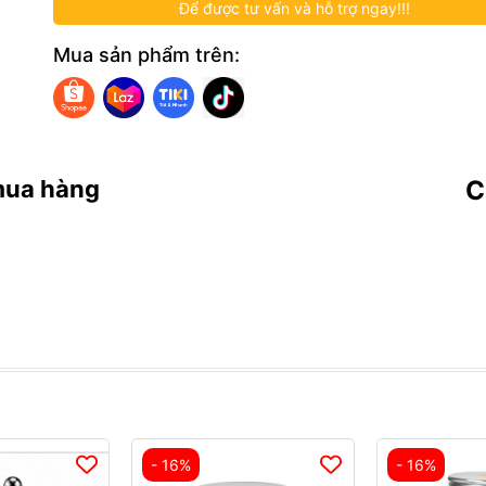
Để được tư vấn và hỗ trợ ngay!!!
Mua sản phẩm trên:
mua hàng
C
- 16%
- 16%