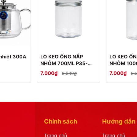
u nhiệt 300A
LỌ KEO ỐNG NẮP
LỌ KEO ỐN
NHÔM 700ML P35-
NHÔM 100
0886-1
0887-1
7.000₫
7.000₫
8.349₫
8.
Chính sách
Hướng dẫn
Trang chủ
Trang chủ