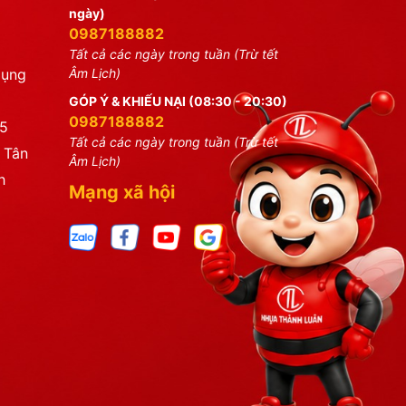
ngày)
0987188882
Tất cả các ngày trong tuần (Trừ tết
dụng
Âm Lịch)
GÓP Ý & KHIẾU NẠI (08:30 - 20:30)
0987188882
25
Tất cả các ngày trong tuần (Trừ tết
 Tân
Âm Lịch)
h
Mạng xã hội