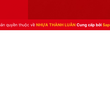
Bản quyền thuộc về
NHỰA THÀNH LUÂN
Cung cấp bởi
Sap