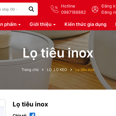
Hotline
Đăng k
0987188882
Đăng n
ản phẩm
Giới thiệu
Kiến thức gia dụng
Lọ tiêu inox
Trang chủ
LỌ ,LỌ KEO
Lọ tiêu inox
Lọ tiêu inox
Chia sẻ: