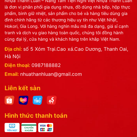
Nhựa Thành Luân – Nâng Tầm Tiện Nghi Việt Nhựa Thành Luân
là đơn vị phân phối gia dụng nhựa, đồ dùng nhà bếp, hộp thực
phẩm, bình giữ nhiệt, sản phẩm cho bé và hàng tiêu dùng gia
đình chính hãng từ các thương hiệu uy tín như Việt Nhật,
Hokori, Gia Long. Với hàng nghìn mẫu mã đa dạng, giá sỉ cạnh
tranh và dịch vụ giao hàng toàn quốc, chúng tôi đồng hành
cùng đại lý, cửa hàng và khách hàng trên khắp Việt Nam.
Địa chỉ:
số 5 Xóm Trại.Cao xá.Cao Dương, Thanh Oai,
Hà Nội
Điện thoại:
0987188882
Email:
nhuathanhluan@gmail.com
Liên kết sàn
Hình thức thanh toán