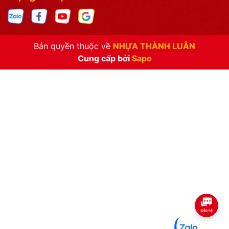
Bản quyền thuộc về
NHỰA THÀNH LUÂN
Cung cấp bởi
Sapo