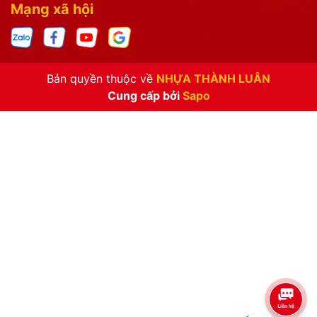
Mạng xã hội
Bản quyền thuộc về
NHỰA THÀNH LUÂN
Cung cấp bởi
Sapo