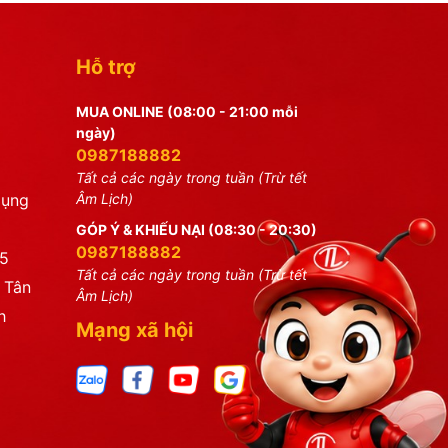
Hỗ trợ
MUA ONLINE (08:00 - 21:00 mỗi
ngày)
0987188882
Tất cả các ngày trong tuần (Trừ tết
dụng
Âm Lịch)
GÓP Ý & KHIẾU NẠI (08:30 - 20:30)
0987188882
25
Tất cả các ngày trong tuần (Trừ tết
 Tân
Âm Lịch)
h
Mạng xã hội