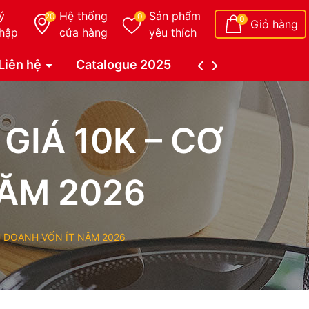
ý
Hệ thống
Sản phẩm
20
0
0
Giỏ hàng
hập
cửa hàng
yêu thích
Liên hệ
Catalogue 2025
Catalogue Duy Tâ
GIÁ 10K – CƠ
NĂM 2026
H DOANH VỐN ÍT NĂM 2026