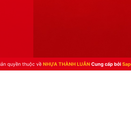
Bản quyền thuộc về
NHỰA THÀNH LUÂN
Cung cấp bởi
Sap