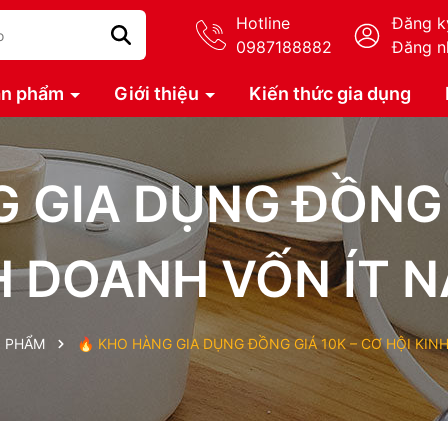
Hotline
Đăng k
0987188882
Đăng n
ản phẩm
Giới thiệu
Kiến thức gia dụng
 GIA DỤNG ĐỒNG 
H DOANH VỐN ÍT 
N PHẨM
🔥 KHO HÀNG GIA DỤNG ĐỒNG GIÁ 10K – CƠ HỘI KIN