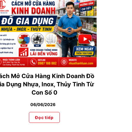
ách Mở Cửa Hàng Kinh Doanh Đồ
HƯỚNG 
ia Dụng Nhựa, Inox, Thủy Tinh Từ
TẦNG VI
Con Số 0
06/06/2026
Đọc tiếp