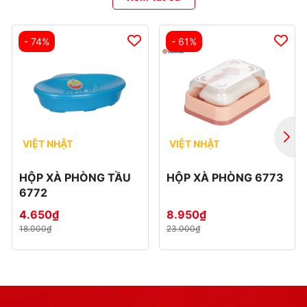
- 74%
- 61%
VIỆT NHẬT
VIỆT NHẬT
HỘP XÀ PHÒNG TẦU
HỘP XÀ PHÒNG 6773
6772
4.650₫
8.950₫
18.000₫
23.000₫