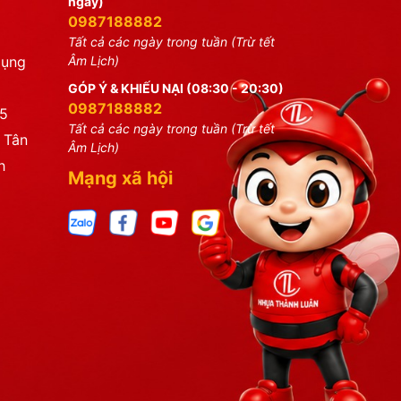
ngày)
0987188882
Tất cả các ngày trong tuần (Trừ tết
dụng
Âm Lịch)
GÓP Ý & KHIẾU NẠI (08:30 - 20:30)
0987188882
25
Tất cả các ngày trong tuần (Trừ tết
 Tân
Âm Lịch)
h
Mạng xã hội