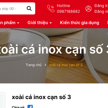
Hotline
Đăng k
0987188882
Đăng n
ản phẩm
Giới thiệu
Kiến thức gia dụng
xoài cá inox cạn số 
Trang chủ
xoài cá inox cạn số 3
xoài cá inox cạn số 3
Chia sẻ: