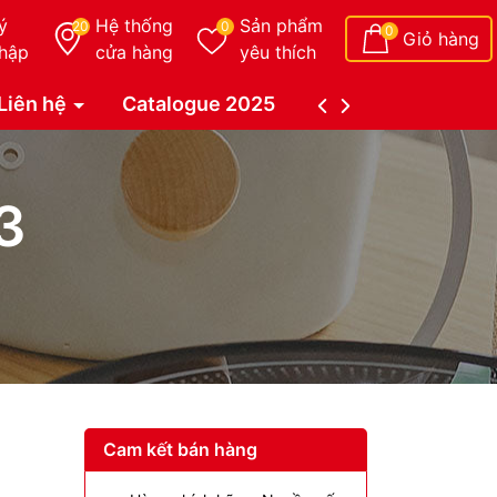
ý
Hệ thống
Sản phẩm
20
0
0
Giỏ hàng
hập
cửa hàng
yêu thích
Liên hệ
Catalogue 2025
Catalogue Duy Tâ
3
Cam kết bán hàng