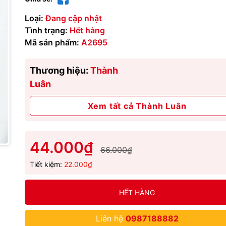
Loại:
Đang cập nhật
Tình trạng:
Hết hàng
Mã sản phẩm:
A2695
Thương hiệu:
Thành
Luân
Xem tất cả Thành Luân
44.000₫
66.000₫
Tiết kiệm:
22.000₫
HẾT HÀNG
Liên hệ
0987188882