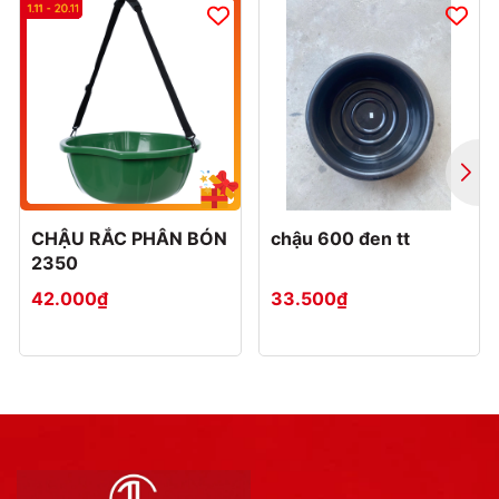
CHẬU RẮC PHÂN BÓN
chậu 600 đen tt
2350
42.000₫
33.500₫