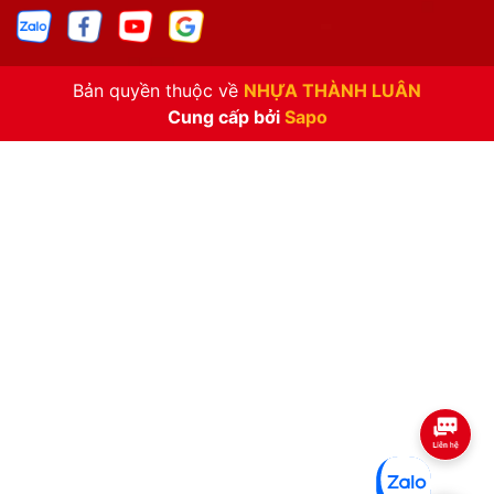
Bản quyền thuộc về
NHỰA THÀNH LUÂN
Cung cấp bởi
Sapo