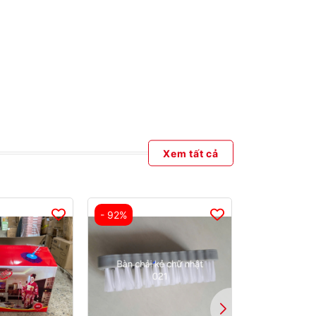
Xem tất cả
- 92%
- 89%