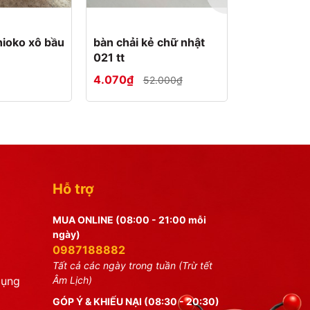
hioko xô bầu
bàn chải kẻ chữ nhật
bàn chải dà
021 tt
4.070₫
6.200₫
52.000₫
5
Hỗ trợ
MUA ONLINE (08:00 - 21:00 mỗi
ngày)
0987188882
Tất cả các ngày trong tuần (Trừ tết
dụng
Âm Lịch)
GÓP Ý & KHIẾU NẠI (08:30 - 20:30)