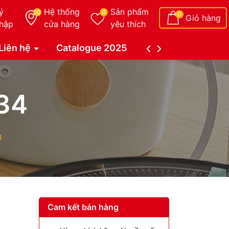
ý
Hệ thống
Sản phẩm
20
0
0
Giỏ hàng
hập
cửa hàng
yêu thích
Liên hệ
Catalogue 2025
Catalogue Duy Tâ
34
4
Cam kết bán hàng