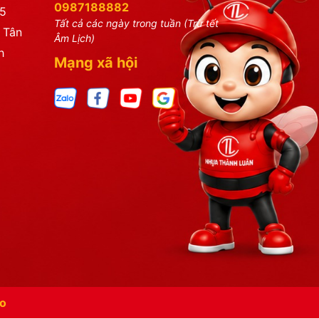
0987188882
25
Tất cả các ngày trong tuần (Trừ tết
 Tân
Âm Lịch)
h
Mạng xã hội
o