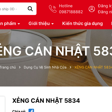
Hotline
Đăng k
0987188882
Đăng n
ản phẩm
Giới thiệu
Kiến thức gia dụng
ẺNG CÁN NHẬT 58
Trang chủ
Dụng Cụ Vệ Sinh Nhà Cửa
XẺNG CÁN NHẬT 583
XẺNG CÁN NHẬT 5834
Chia sẻ: