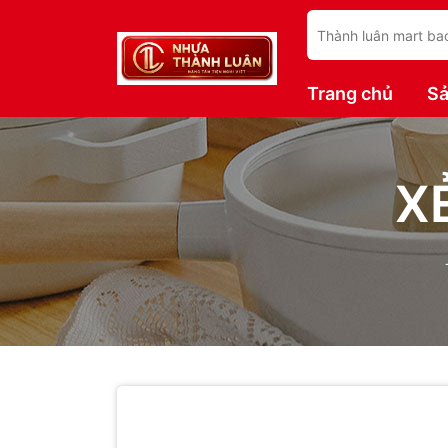
Trang chủ
S
X