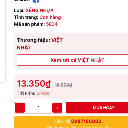
Loại:
XẺNG NHỰA
Tình trạng:
Còn hàng
Mã sản phẩm:
5834
Thương hiệu:
VIỆT
NHẬT
Xem tất cả VIỆT NHẬT
13.350₫
16.500₫
Tiết kiệm:
3.150₫
-
+
MUA NGAY
Liên hệ
0987188882
Để được tư vấn và hỗ trợ ngay!!!