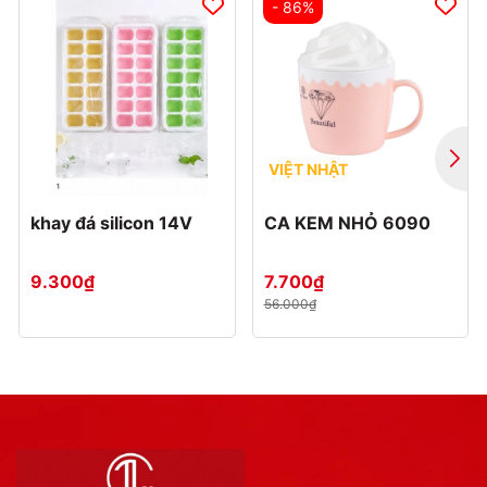
- 86%
VIỆT NHẬT
khay đá silicon 14V
CA KEM NHỎ 6090
9.300₫
7.700₫
56.000₫