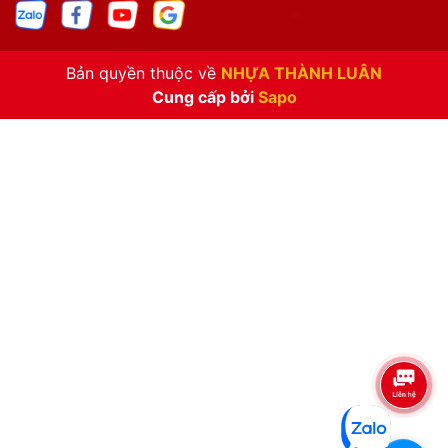
Bản quyền thuộc về
NHỰA THÀNH LUÂN
Cung cấp bởi
Sapo