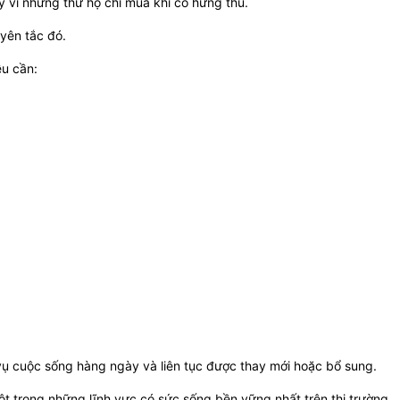
 vì những thứ họ chỉ mua khi có hứng thú.
yên tắc đó.
ều cần:
vụ cuộc sống hàng ngày và liên tục được thay mới hoặc bổ sung.
t trong những lĩnh vực có sức sống bền vững nhất trên thị trường.