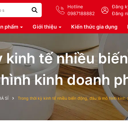
Hotline
Đăng k
0987188882
Đăng n
ản phẩm
Giới thiệu
Kiến thức gia dụng
ỳ kinh tế nhiều biến
hình kinh doanh p
Á SỈ
Trong thời kỳ kinh tế nhiều biến động, đâu là mô hình kinh