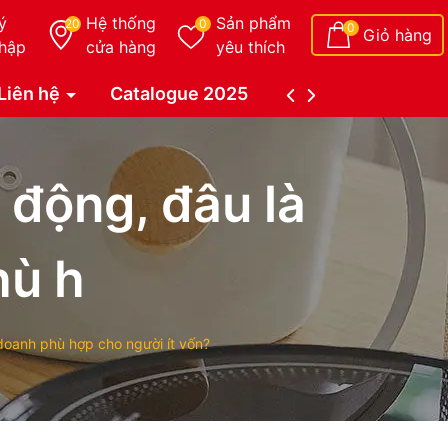
ý
Hệ thống
Sản phẩm
20
0
0
Giỏ hàng
hập
cửa hàng
yêu thích
Liên hệ
Catalogue 2025
Catalogue Duy Tâ
 động, đâu là
hù h
 doanh phù hợp cho người ít vốn?