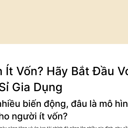
Ít Vốn? Hãy Bắt Đầu V
Sỉ Gia Dụng
 nhiều biến động, đâu là mô hì
ho người ít vốn?
t ngày càng tăng và áp lực tài chính đè nặng lên nhiều gia đình, nhu cầ