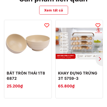
Xem tất cả
BÁT TRÒN THÁI 1T8
KHAY ĐỰNG TRỨNG
6872
3T 5759-3
25.200₫
65.800₫