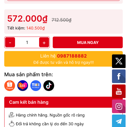
572.000₫
712.500₫
Tiết kiệm:
140.500₫
-
+
MUA NGAY
Liên hệ
0987188882
Để được tư vấn và hỗ trợ ngay!!!
Mua sản phẩm trên:
Cam kết bán hàng
Hàng chính hãng. Nguồn gốc rõ ràng
Đổi trả không cần lý do đến 30 ngày