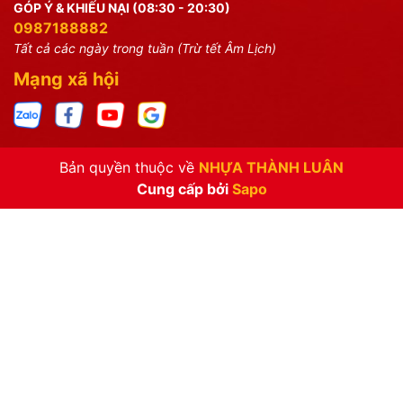
GÓP Ý & KHIẾU NẠI (08:30 - 20:30)
0987188882
Tất cả các ngày trong tuần (Trừ tết Âm Lịch)
Mạng xã hội
Bản quyền thuộc về
NHỰA THÀNH LUÂN
Cung cấp bởi
Sapo