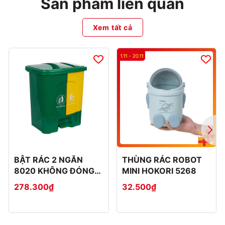
Sản phẩm liên quan
Xem tất cả
BẬT RÁC 2 NGĂN
THÙNG RÁC ROBOT
8020 KHÔNG ĐÓNG
MINI HOKORI 5268
THÙNG CATTON
278.300₫
32.500₫