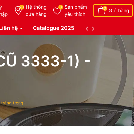
ý
Hệ thống
Sản phẩm
20
0
0
Giỏ hàng
hập
cửa hàng
yêu thích
Liên hệ
Catalogue 2025
Catalogue Duy Tâ
Ũ 3333-1) -
trắng trong