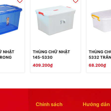
Ữ NHẬT
THÙNG CHỮ NHẬT
THÙNG CH
TRONG
145-5330
5332 TRẮ
409.200₫
68.200₫
Chính sách
Hướng dẫn