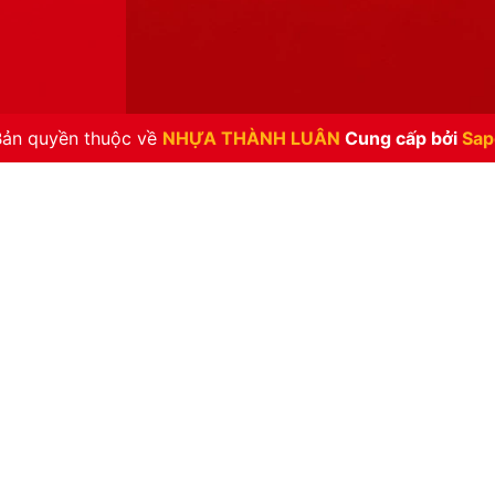
Bản quyền thuộc về
NHỰA THÀNH LUÂN
Cung cấp bởi
Sap