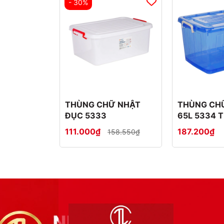
- 30%
THÙNG CHỮ NHẬT
THÙNG CH
ĐỤC 5333
65L 5334 
111.000₫
187.200₫
158.550₫