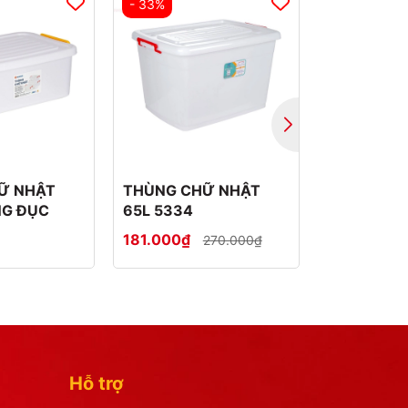
- 33%
- 19%
VIỆT NHẬT
Ữ NHẬT
THÙNG CHỮ NHẬT
THÙNG CH
NG ĐỤC
65L 5334
6577
181.000₫
83.500₫
270.000₫
Hỗ trợ