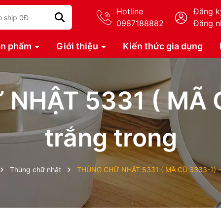
Hotline
Đăng k
0987188882
Đăng n
ản phẩm
Giới thiệu
Kiến thức gia dụng
NHẬT 5331 ( MÃ C
trắng trong
Thùng chữ nhật
THÙNG CHỮ NHẬT 5331 ( MÃ CŨ 3333-1) - 