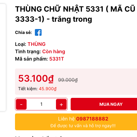
THÙNG CHỮ NHẬT 5331 ( MÃ CŨ
3333-1) - trắng trong
Chia sẻ:
Loại:
THÙNG
Tình trạng:
Còn hàng
Mã sản phẩm:
5331T
53.100₫
99.000₫
Tiết kiệm:
45.900₫
-
+
MUA NGAY
Liên hệ
0987188882
Để được tư vấn và hỗ trợ ngay!!!