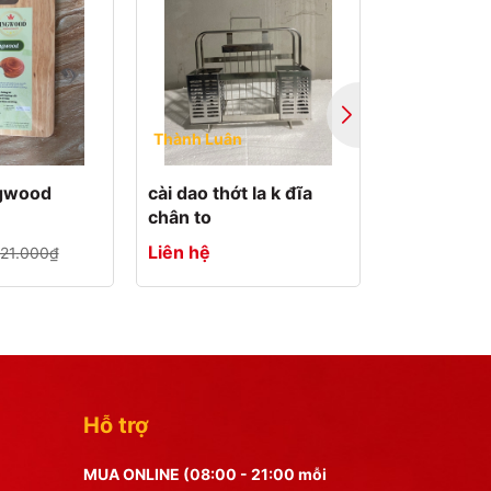
Thành Luân
MEGA
ngwood
cài dao thớt la k đĩa
thớt gỗ ca
chân to
to quai sắt
Liên hệ
66.000₫
121.000₫
Hỗ trợ
MUA ONLINE (08:00 - 21:00 mỗi