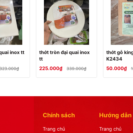
uai inox tt
thớt tròn đại quai inox
thớt gỗ ki
tt
K2434
225.000₫
50.000₫
323.000₫
339.000₫
Chính sách
Hướng dẫn
Trang chủ
Trang chủ