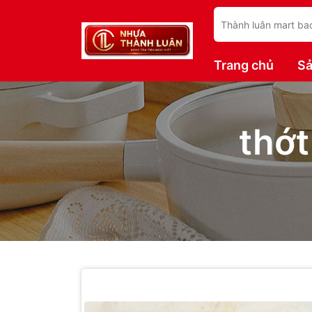
Trang chủ
S
thớt