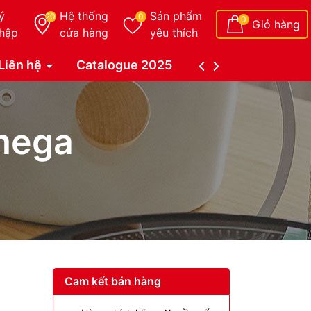
ý
Hệ thống
Sản phẩm
20
0
0
Giỏ hàng
hập
cửa hàng
yêu thích
Liên hệ
Catalogue 2025
Catalogue Duy Tâ
 mega
Cam kết bán hàng