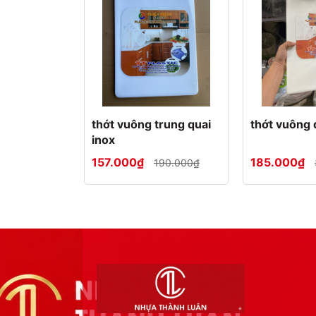
thớt vuông trung quai
thớt vuông q
inox
157.000₫
185.000₫
190.000₫