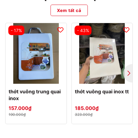
Xem tất cả
- 17%
- 43%
thớt vuông trung quai
thớt vuông quai inox tt
inox
157.000₫
185.000₫
190.000₫
323.000₫