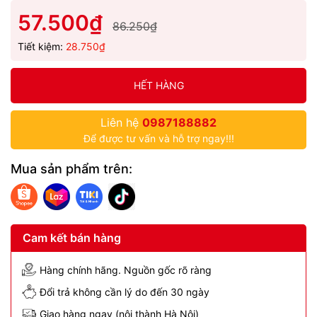
57.500₫
86.250₫
Tiết kiệm:
28.750₫
HẾT HÀNG
Liên hệ
0987188882
Để được tư vấn và hỗ trợ ngay!!!
Mua sản phẩm trên:
Cam kết bán hàng
Hàng chính hãng. Nguồn gốc rõ ràng
Đổi trả không cần lý do đến 30 ngày
Giao hàng ngay (nội thành Hà Nội)