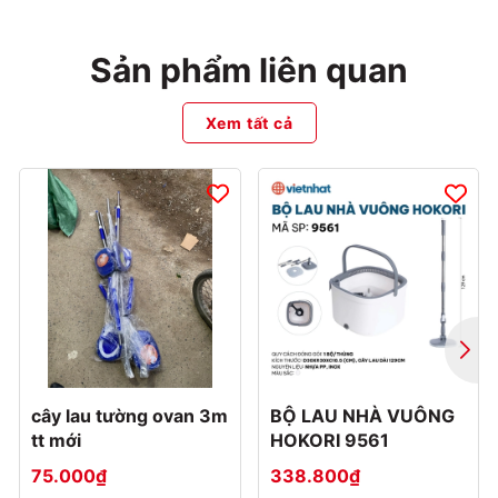
Sản phẩm liên quan
Xem tất cả
cây lau tường ovan 3m
BỘ LAU NHÀ VUÔNG
tt mới
HOKORI 9561
75.000₫
338.800₫