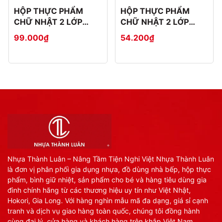
HỘP THỰC PHẨM
HỘP THỰC PHẨM
CHỮ NHẬT 2 LỚP
CHỮ NHẬT 2 LỚP
THÁI BỘ 3 HOKORI
THÁI ĐẠI HOKORI
99.000₫
54.200₫
6572
6572-3
Nhựa Thành Luân – Nâng Tầm Tiện Nghi Việt Nhựa Thành Luân
là đơn vị phân phối gia dụng nhựa, đồ dùng nhà bếp, hộp thực
phẩm, bình giữ nhiệt, sản phẩm cho bé và hàng tiêu dùng gia
đình chính hãng từ các thương hiệu uy tín như Việt Nhật,
Hokori, Gia Long. Với hàng nghìn mẫu mã đa dạng, giá sỉ cạnh
tranh và dịch vụ giao hàng toàn quốc, chúng tôi đồng hành
cùng đại lý, cửa hàng và khách hàng trên khắp Việt Nam.