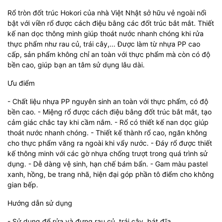
Rổ tròn đốt trúc Hokori của nhà Việt Nhật sở hữu vẻ ngoài nổi
bật với viền rổ được cách điệu bằng các đốt trúc bắt mắt. Thiết
kế nan dọc thông minh giúp thoát nước nhanh chóng khi rửa
thực phẩm như rau củ, trái cây,... Được làm từ nhựa PP cao
cấp, sản phẩm không chỉ an toàn với thực phẩm mà còn có độ
bền cao, giúp bạn an tâm sử dụng lâu dài.
Ưu điểm
- Chất liệu nhựa PP nguyên sinh an toàn với thực phẩm, có độ
bền cao. - Miệng rổ được cách điệu bằng đốt trúc bắt mắt, tạo
cảm giác chắc tay khi cầm nắm. - Rổ có thiết kế nan dọc giúp
thoát nước nhanh chóng. - Thiết kế thành rổ cao, ngăn không
cho thực phẩm văng ra ngoài khi vẩy nước. - Đáy rổ được thiết
kế thông minh với các gờ nhựa chống trượt trong quá trình sử
dụng. - Dễ dàng vệ sinh, hạn chế bám bẩn. - Gam màu pastel
xanh, hồng, be trang nhã, hiện đại góp phần tô điểm cho không
gian bếp.
Hướng dẫn sử dụng
- Sử dụng để rửa và đựng rau củ, trái cây, bát đĩa,...