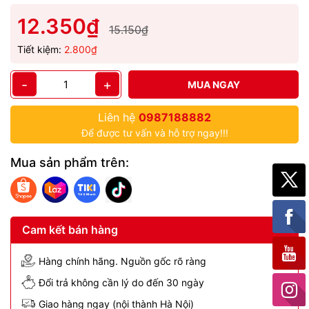
12.350₫
15.150₫
Tiết kiệm:
2.800₫
-
+
MUA NGAY
Liên hệ
0987188882
Để được tư vấn và hỗ trợ ngay!!!
Mua sản phẩm trên:
Cam kết bán hàng
Hàng chính hãng. Nguồn gốc rõ ràng
Đổi trả không cần lý do đến 30 ngày
Giao hàng ngay (nội thành Hà Nội)