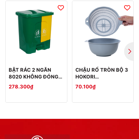
BẬT RÁC 2 NGĂN
CHẬU RỔ TRÒN BỘ 3
8020 KHÔNG ĐÓNG
HOKORI
THÙNG CATTON
2375+2376+2377
278.300₫
70.100₫