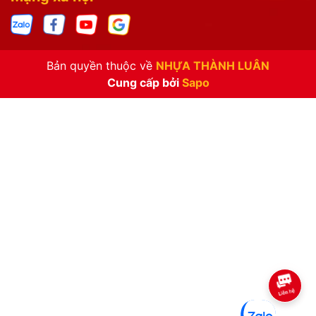
Bản quyền thuộc về
NHỰA THÀNH LUÂN
Cung cấp bởi
Sapo