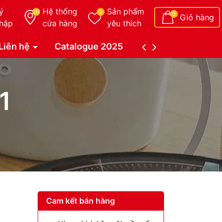
ý
Hệ thống
Sản phẩm
20
0
0
Giỏ hàng
hập
cửa hàng
yêu thích
Liên hệ
Catalogue 2025
Catalogue Duy Tâ
1
Cam kết bán hàng