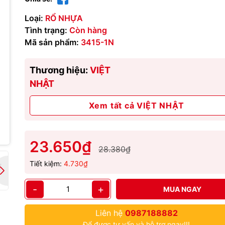
Loại:
RỔ NHỰA
Tình trạng:
Còn hàng
Mã sản phẩm:
3415-1N
Thương hiệu:
VIỆT
NHẬT
Xem tất cả VIỆT NHẬT
23.650₫
28.380₫
Tiết kiệm:
4.730₫
-
+
MUA NGAY
Liên hệ
0987188882
Để được tư vấn và hỗ trợ ngay!!!