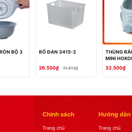
RÒN BỘ 3
RỔ ĐAN 3415-2
THÙNG RÁ
MINI HOKO
6+2377
26.550₫
32.500₫
31.812₫
Chính sách
Hướng dẫn
Trang chủ
Trang chủ