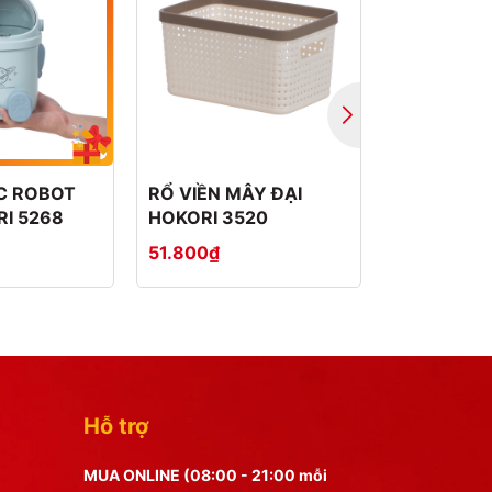
C ROBOT
RỔ VIỀN MÂY ĐẠI
RỔ VIỀN 
RI 5268
HOKORI 3520
HOKORI 35
51.800₫
24.350₫
Hỗ trợ
MUA ONLINE (08:00 - 21:00 mỗi