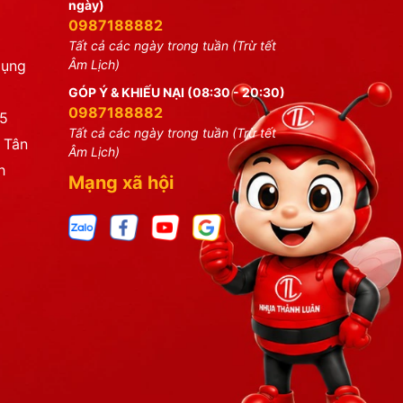
ngày)
0987188882
Tất cả các ngày trong tuần (Trừ tết
dụng
Âm Lịch)
GÓP Ý & KHIẾU NẠI (08:30 - 20:30)
0987188882
25
Tất cả các ngày trong tuần (Trừ tết
 Tân
Âm Lịch)
h
Mạng xã hội