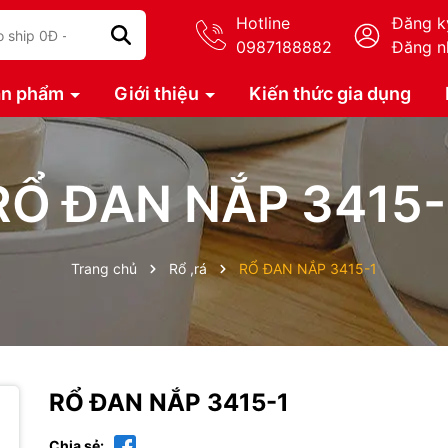
Hotline
Đăng k
0987188882
Đăng n
ản phẩm
Giới thiệu
Kiến thức gia dụng
RỔ ĐAN NẮP 3415-
Trang chủ
Rổ ,rá
RỔ ĐAN NẮP 3415-1
RỔ ĐAN NẮP 3415-1
Chia sẻ: