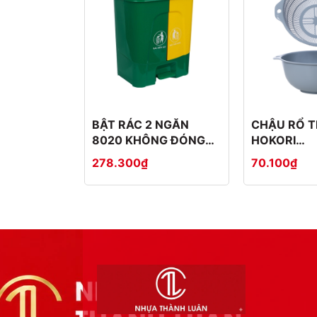
BẬT RÁC 2 NGĂN
CHẬU RỔ T
8020 KHÔNG ĐÓNG
HOKORI
THÙNG CATTON
2375+237
278.300₫
70.100₫