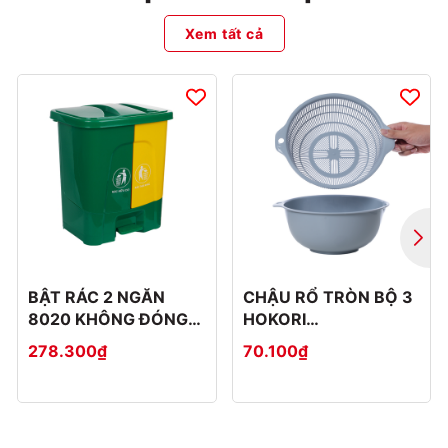
Xem tất cả
BẬT RÁC 2 NGĂN
CHẬU RỔ TRÒN BỘ 3
8020 KHÔNG ĐÓNG
HOKORI
THÙNG CATTON
2375+2376+2377
278.300₫
70.100₫