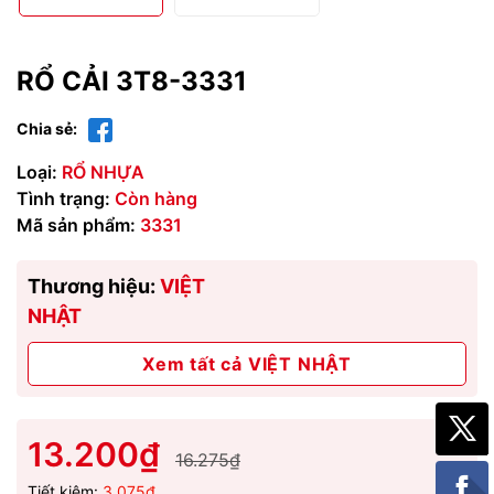
RỔ CẢI 3T8-3331
Chia sẻ:
Loại:
RỔ NHỰA
Tình trạng:
Còn hàng
Mã sản phẩm:
3331
Thương hiệu:
VIỆT
NHẬT
Xem tất cả VIỆT NHẬT
13.200₫
16.275₫
Tiết kiệm:
3.075₫