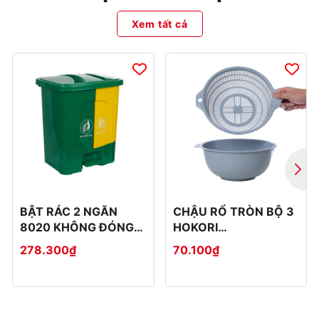
Xem tất cả
BẬT RÁC 2 NGĂN
CHẬU RỔ TRÒN BỘ 3
8020 KHÔNG ĐÓNG
HOKORI
THÙNG CATTON
2375+2376+2377
278.300₫
70.100₫