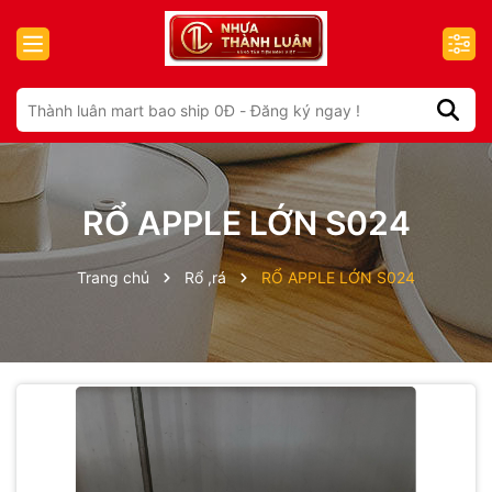
RỔ APPLE LỚN S024
Trang chủ
Rổ ,rá
RỔ APPLE LỚN S024