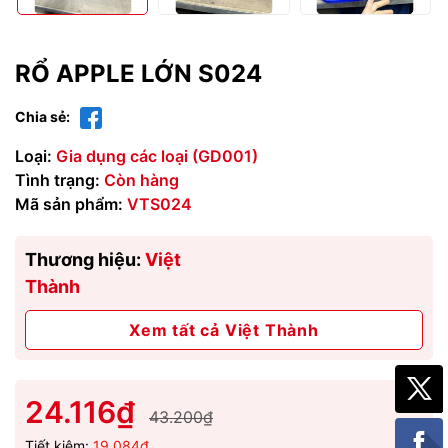
RỔ APPLE LỚN S024
Chia sẻ:
Loại:
Gia dụng các loại (GD001)
Tình trạng:
Còn hàng
Mã sản phẩm:
VTS024
Thương hiệu:
Việt
Thành
Xem tất cả Việt Thành
24.116₫
43.200₫
Tiết kiệm:
19.084₫