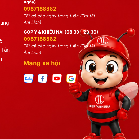
ngày)
0987188882
Tất cả các ngày trong tuần (Trừ tết
dụng
Âm Lịch)
GÓP Ý & KHIẾU NẠI (08:30 - 20:30)
0987188882
25
Tất cả các ngày trong tuần (Trừ tết
 Tân
Âm Lịch)
h
Mạng xã hội