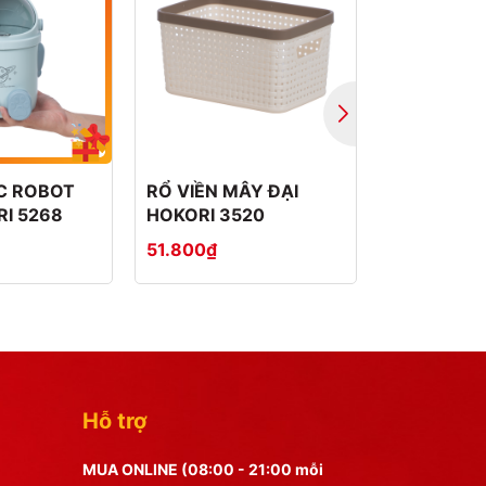
C ROBOT
RỔ VIỀN MÂY ĐẠI
RỔ VIỀN 
RI 5268
HOKORI 3520
HOKORI 35
51.800₫
24.350₫
Hỗ trợ
MUA ONLINE (08:00 - 21:00 mỗi