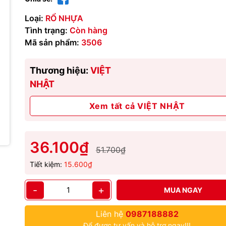
Loại:
RỔ NHỰA
Tình trạng:
Còn hàng
Mã sản phẩm:
3506
Thương hiệu:
VIỆT
NHẬT
Xem tất cả VIỆT NHẬT
36.100₫
51.700₫
Tiết kiệm:
15.600₫
-
+
MUA NGAY
Liên hệ
0987188882
Để được tư vấn và hỗ trợ ngay!!!