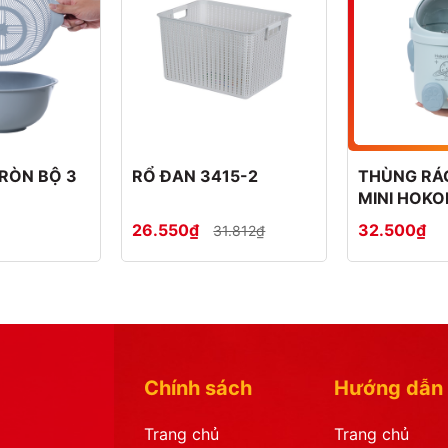
RÒN BỘ 3
RỔ ĐAN 3415-2
THÙNG RÁ
MINI HOKO
6+2377
26.550₫
32.500₫
31.812₫
Chính sách
Hướng dẫn
Trang chủ
Trang chủ