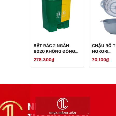
BẬT RÁC 2 NGĂN
CHẬU RỔ T
8020 KHÔNG ĐÓNG
HOKORI
THÙNG CATTON
2375+237
278.300₫
70.100₫