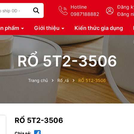
Hotline
Đăng k
0987188882
Đăng n
ản phẩm
Giới thiệu
Kiến thức gia dụng
RỔ 5T2-3506
Trang chủ
Rổ ,rá
RỔ 5T2-3506
RỔ 5T2-3506
Chia sẻ: