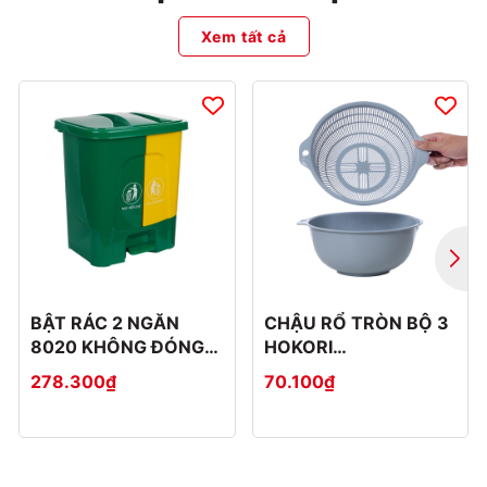
Xem tất cả
BẬT RÁC 2 NGĂN
CHẬU RỔ TRÒN BỘ 3
8020 KHÔNG ĐÓNG
HOKORI
THÙNG CATTON
2375+2376+2377
278.300₫
70.100₫