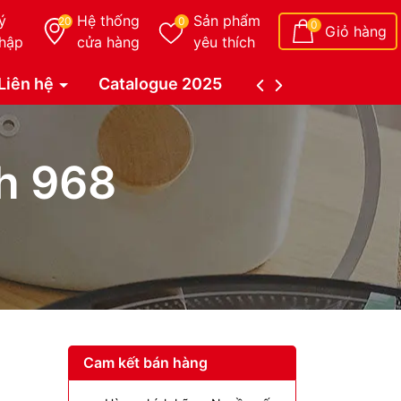
ý
Hệ thống
Sản phẩm
20
0
0
Giỏ hàng
hập
cửa hàng
yêu thích
Liên hệ
Catalogue 2025
Catalogue Duy Tâ
h 968
Cam kết bán hàng