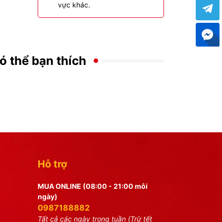
vực khác.
ó thể bạn thích
Hỗ trợ
MUA ONLINE (08:00 - 21:00 mỗi
ngày)
0987188882
Tất cả các ngày trong tuần (Trừ tết