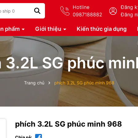
Hotline
Đăng k
0987188882
Đăng n
ản phẩm
Giới thiệu
Kiến thức gia dụng
h 3.2L SG phúc min
Trang chủ
phích 3.2L SG phúc minh 968
phích 3.2L SG phúc minh 968
Chia sẻ: