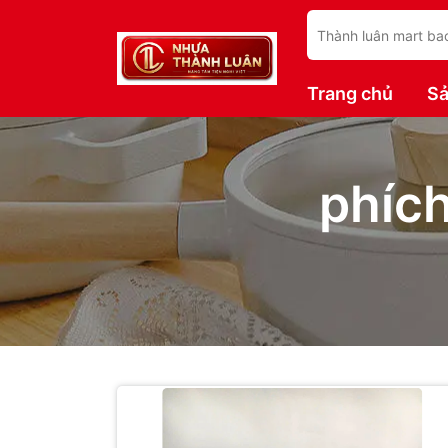
Trang chủ
S
phíc