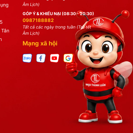
dụng
Âm Lịch)
GÓP Ý & KHIẾU NẠI (08:30 - 20:30)
0987188882
25
Tất cả các ngày trong tuần (Trừ tết
 Tân
Âm Lịch)
h
Mạng xã hội