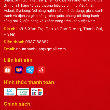
phẩm, bình giữ nhiệt, sản phẩm cho bé và hàng tiêu dùng gia
đình chính hãng từ các thương hiệu uy tín như Việt Nhật,
Hokori, Gia Long. Với hàng nghìn mẫu mã đa dạng, giá sỉ cạnh
tranh và dịch vụ giao hàng toàn quốc, chúng tôi đồng hành
cùng đại lý, cửa hàng và khách hàng trên khắp Việt Nam.
Địa chỉ:
số 5 Xóm Trại.Cao xá.Cao Dương, Thanh Oai,
Hà Nội
Điện thoại:
0987188882
Email:
nhuathanhluan@gmail.com
Liên kết sàn
Hình thức thanh toán
Chính sách