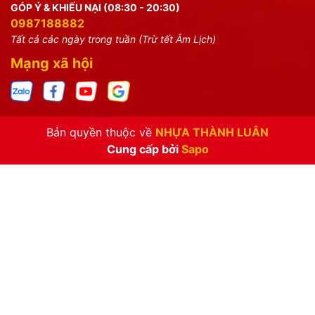
GÓP Ý & KHIẾU NẠI (08:30 - 20:30)
0987188882
Tất cả các ngày trong tuần (Trừ tết Âm Lịch)
Mạng xã hội
Bản quyền thuộc về
NHỰA THÀNH LUÂN
Cung cấp bởi
Sapo