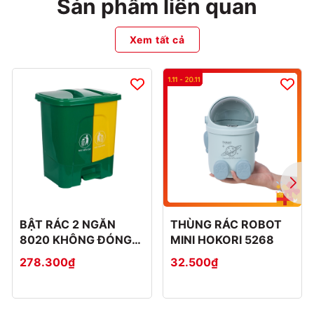
Sản phẩm liên quan
Xem tất cả
BẬT RÁC 2 NGĂN
THÙNG RÁC ROBOT
8020 KHÔNG ĐÓNG
MINI HOKORI 5268
THÙNG CATTON
278.300₫
32.500₫