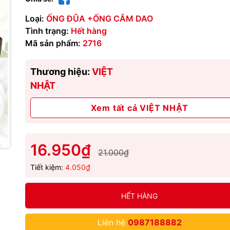
Loại:
ỐNG ĐŨA +ỐNG CẮM DAO
Tình trạng:
Hết hàng
Mã sản phẩm:
2716
Thương hiệu:
VIỆT
NHẬT
Xem tất cả VIỆT NHẬT
16.950₫
21.000₫
Tiết kiệm:
4.050₫
HẾT HÀNG
Liên hệ
0987188882