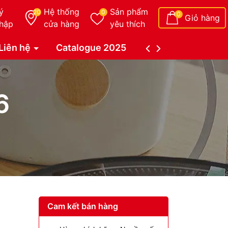
ý
Hệ thống
Sản phẩm
20
0
0
Giỏ hàng
hập
cửa hàng
yêu thích
Liên hệ
Catalogue 2025
Catalogue Duy Tâ
6
Cam kết bán hàng