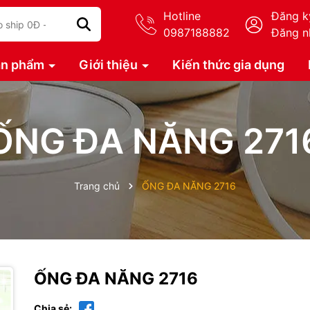
Hotline
Đăng k
0987188882
Đăng n
ản phẩm
Giới thiệu
Kiến thức gia dụng
ỐNG ĐA NĂNG 271
Trang chủ
ỐNG ĐA NĂNG 2716
ỐNG ĐA NĂNG 2716
Chia sẻ: