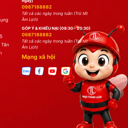
ngày)
0987188882
Tất cả các ngày trong tuần (Trừ tết
dụng
Âm Lịch)
GÓP Ý & KHIẾU NẠI (08:30 - 20:30)
0987188882
25
Tất cả các ngày trong tuần (Trừ tết
 Tân
Âm Lịch)
h
Mạng xã hội