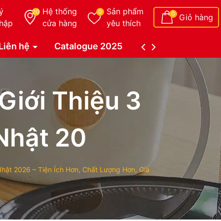
ý
Hệ thống
Sản phẩm
20
0
0
Giỏ hàng
hập
cửa hàng
yêu thích
Liên hệ
Catalogue 2025
Catalogue Duy Tâ
iới Thiệu 3
Nhật 20
hật 2026 – Tiện Ích Hơn, Chất Lượng Hơn, Giá