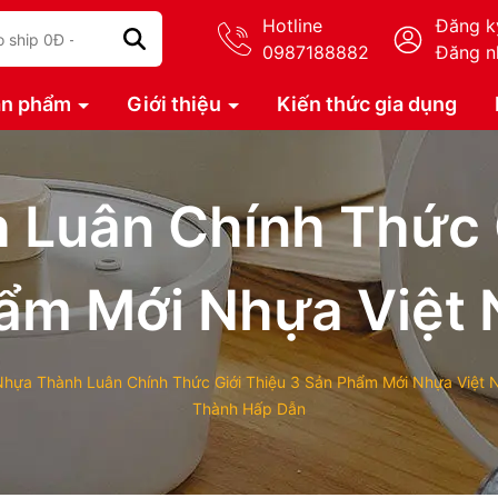
Hotline
Đăng k
0987188882
Đăng n
ản phẩm
Giới thiệu
Kiến thức gia dụng
 Luân Chính Thức G
ẩm Mới Nhựa Việt 
hựa Thành Luân Chính Thức Giới Thiệu 3 Sản Phẩm Mới Nhựa Việt N
Thành Hấp Dẫn