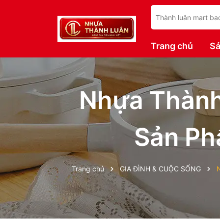
Trang chủ
S
Nhựa Thành
Sản Ph
Trang chủ
GIA ĐÌNH & CUỘC SỐNG
N