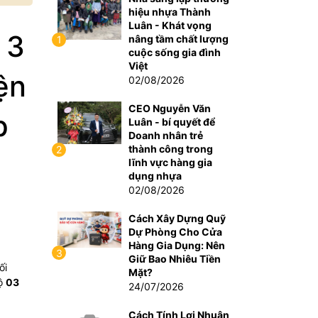
hiệu nhựa Thành
Luân - Khát vọng
 3
nâng tầm chất lượng
1
cuộc sống gia đình
Việt
ện
02/08/2026
CEO Nguyễn Văn
p
Luân - bí quyết để
Doanh nhân trẻ
thành công trong
2
lĩnh vực hàng gia
dụng nhựa
02/08/2026
Cách Xây Dựng Quỹ
Dự Phòng Cho Cửa
Hàng Gia Dụng: Nên
3
Giữ Bao Nhiêu Tiền
ối
Mặt?
bộ
03
24/07/2026
Cách Tính Lợi Nhuận