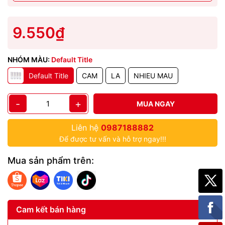
9.550₫
NHÓM MÀU:
Default Title
Default Title
CAM
LA
NHIEU MAU
-
+
MUA NGAY
Liên hệ
0987188882
Để được tư vấn và hỗ trợ ngay!!!
Mua sản phẩm trên:
Cam kết bán hàng