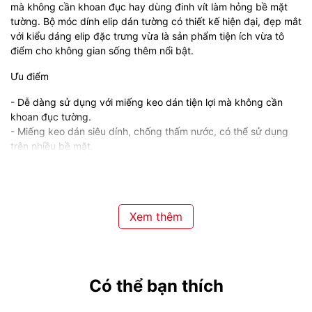
mà không cần khoan đục hay dùng đinh vít làm hỏng bề mặt
tường. Bộ móc dính elip dán tường có thiết kế hiện đại, đẹp mắt
với kiểu dáng elip đặc trưng vừa là sản phẩm tiện ích vừa tô
điểm cho không gian sống thêm nổi bật.
Ưu điểm
- Dễ dàng sử dụng với miếng keo dán tiện lợi mà không cần
khoan đục tường.
- Miếng keo dán siêu dính, chống thấm nước, có thể sử dụng
trên nhiều bề mặt.
- Móc dính chắc chắn, có khả năng chịu lực tốt.
- Đầu móc nhẵn mịn, không làm hỏng hay rách quần áo, đồ
dùng.
- Thiết kế nhỏ gọn, có thể linh hoạt dán được ở nhiều vị trí, giúp
Xem thêm
tiết kiệm không gian.
- Thân móc được làm bằng nhựa PP nguyên sinh bền bỉ, dày
dặn.
- Kiểu dáng elip đặc trưng, đẹp mắt cùng nhiều màu sắc nhã
nhặn giúp tô điểm cho không gian sử dụng.
Có thể bạn thích
Hướng dẫn sử dụng