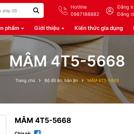
Hotline
Đăng k
0987188882
Đăng n
ản phẩm
Giới thiệu
Kiến thức gia dụng
MÂM 4T5-5668
Trang chủ
Bộ đồ ăn, bàn ăn
MÂM 4T5-5668
MÂM 4T5-5668
Chia sẻ: