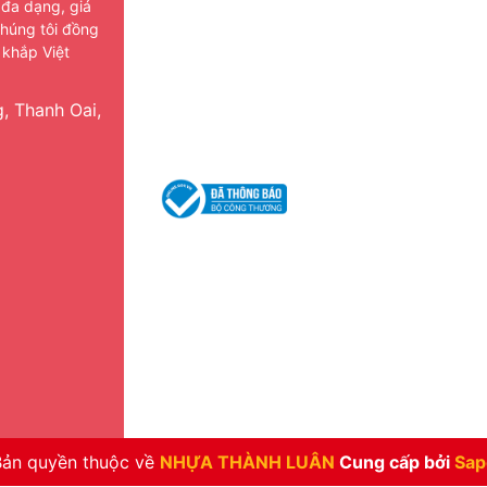
 đa dạng, giá
Kiến thức gia dụng
Kiến thức gia 
chúng tôi đồng
 khắp Việt
Liên hệ
Liên hệ
Catalogue 2025
Catalogue 20
, Thanh Oai,
Catalogue Duy Tân
Catalogue Duy
Nhựa việt thành
Nhựa việt thàn
Bản quyền thuộc về
NHỰA THÀNH LUÂN
Cung cấp bởi
Sap