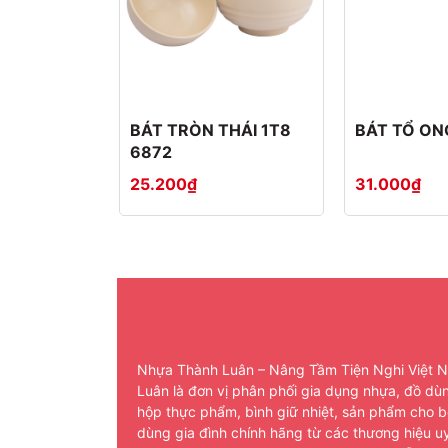
BÁT TRÒN THÁI 1T8
BÁT TỔ ON
6872
25.200₫
31.000₫
Nhựa Thành Luân – Nâng Tầm Tiện Nghi Việt 
Luân là đơn vị phân phối gia dụng nhựa, đồ dù
hộp thực phẩm, bình giữ nhiệt, sản phẩm cho b
dùng gia đình chính hãng từ các thương hiệu uy