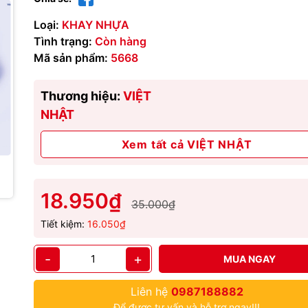
Loại:
KHAY NHỰA
Tình trạng:
Còn hàng
Mã sản phẩm:
5668
Thương hiệu:
VIỆT
NHẬT
Xem tất cả VIỆT NHẬT
18.950₫
35.000₫
Tiết kiệm:
16.050₫
-
+
MUA NGAY
Liên hệ
0987188882
Để được tư vấn và hỗ trợ ngay!!!