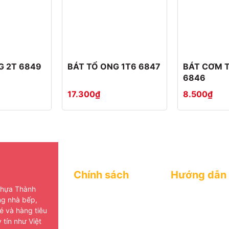
G 2T 6849
BÁT TỔ ONG 1T6 6847
BÁT CƠM 
6846
17.300₫
8.500₫
Chính sách
Hướng dẫn
Nhựa Thành
Trang chủ
Trang chủ
ng nhà bếp,
é và hàng tiêu
Sản phẩm
Sản phẩm
 tín như Việt
Giới thiệu
Giới thiệu