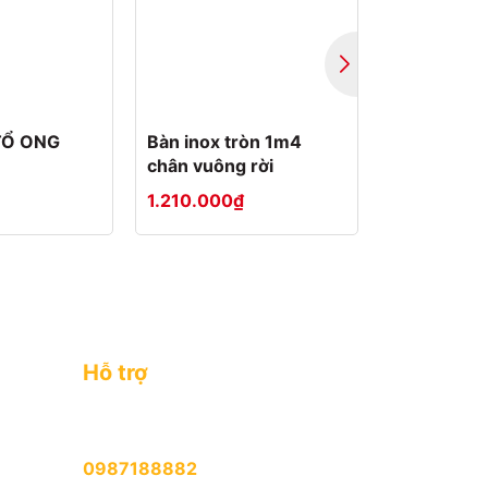
TỔ ONG
Bàn inox tròn 1m4
BÀN CHẢI
chân vuông rời
MÀU CÁN 
1.210.000₫
6.500₫
Hỗ trợ
MUA ONLINE (08:00 - 21:00 mỗi
ngày)
0987188882