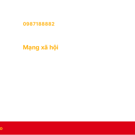
Tất cả các ngày trong tuần (Trừ tết
dụng
Âm Lịch)
GÓP Ý & KHIẾU NẠI (08:30 - 20:30)
0987188882
25
Tất cả các ngày trong tuần (Trừ tết
 Tân
Âm Lịch)
h
Mạng xã hội
o