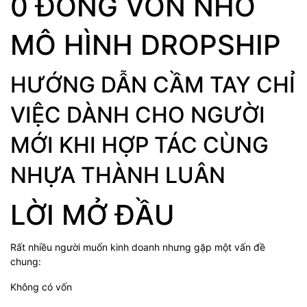
0 ĐỒNG VỐN NHỜ
MÔ HÌNH DROPSHIP
HƯỚNG DẪN CẦM TAY CHỈ
VIỆC DÀNH CHO NGƯỜI
MỚI KHI HỢP TÁC CÙNG
NHỰA THÀNH LUÂN
LỜI MỞ ĐẦU
Rất nhiều người muốn kinh doanh nhưng gặp một vấn đề
chung:
Không có vốn